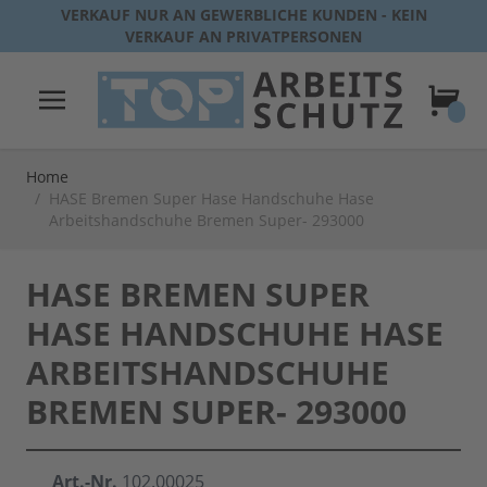
Direkt zum Inhalt
VERKAUF NUR AN GEWERBLICHE KUNDEN - KEIN
VERKAUF AN PRIVATPERSONEN
Warenk
Home
/
HASE Bremen Super Hase Handschuhe Hase
Arbeitshandschuhe Bremen Super- 293000
HASE BREMEN SUPER
HASE HANDSCHUHE HASE
ARBEITSHANDSCHUHE
BREMEN SUPER- 293000
Art.-Nr.
102.00025