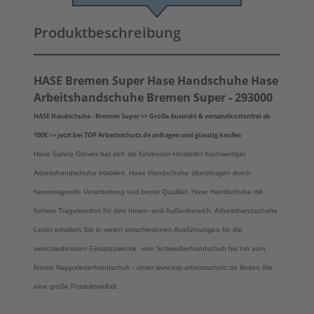
Produktbeschreibung
HASE Bremen Super Hase Handschuhe Hase
Arbeitshandschuhe Bremen Super - 293000
HASE Handschuhe - Bremen Super >> Große Auswahl & versandkostenfrei ab
100€ >> jetzt bei TOP Arbeitsschutz.de anfragen und günstig kaufen
Hase Safety Gloves hat sich als führender Hersteller hochwertiger
Arbeitshandschuhe etabliert. Hase Handschuhe überzeugen durch
hervorragende Verarbeitung und beste Qualität. Hase Handschuhe mit
hohem Tragekomfort für den Innen- und Außenbereich. Arbeitshandschuhe
Leder erhalten Sie in vielen verschiedenen Ausführungen für die
verschiedensten Einsatzzwecke, vom Schweißerhandschuh bis hin zum
feinen Nappalederhandschuh - unter www.top-arbeitsschutz.de finden Sie
eine große Produktvielfalt.