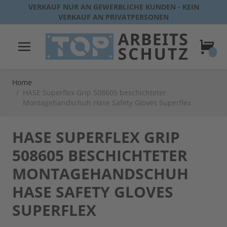
Direkt zum Inhalt
VERKAUF NUR AN GEWERBLICHE KUNDEN - KEIN
VERKAUF AN PRIVATPERSONEN
Warenk
Home
/
HASE Superflex Grip 508605 beschichteter
Montagehandschuh Hase Safety Gloves Superflex
HASE SUPERFLEX GRIP
508605 BESCHICHTETER
MONTAGEHANDSCHUH
HASE SAFETY GLOVES
SUPERFLEX