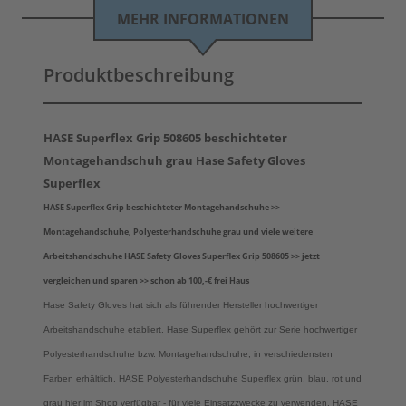
MEHR INFORMATIONEN
Produktbeschreibung
HASE Superflex Grip 508605 beschichteter
Montagehandschuh grau Hase Safety Gloves
Superflex
HASE Superflex Grip beschichteter Montagehandschuhe >>
Montagehandschuhe, Polyesterhandschuhe grau und viele weitere
Arbeitshandschuhe HASE Safety Gloves Superflex Grip 508605 >> jetzt
vergleichen und sparen >> schon ab 100,-€ frei Haus
Hase Safety Gloves hat sich als führender Hersteller hochwertiger
Arbeitshandschuhe etabliert. Hase Superflex gehört zur Serie hochwertiger
Polyesterhandschuhe bzw. Montagehandschuhe, in verschiedensten
Farben erhältlich. HASE Polyesterhandschuhe Superflex grün, blau, rot und
grau hier im Shop verfügbar - für viele Einsatzzwecke zu verwenden. HASE