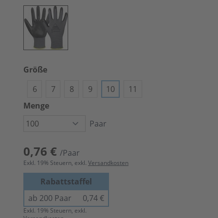
Größe
6
7
8
9
10
11
Menge
Paar
0,76 €
/Paar
Exkl.
19
% Steuern, exkl.
Versandkosten
Rabattstaffel
ab 200 Paar
0,74 €
Exkl.
19
% Steuern, exkl.