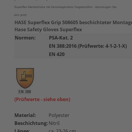
Superflex Handschuhe mit hervorragendem Tragekomfort - überzeugen Sie
sich jetzt!
HASE Superflex Grip 508605 beschichteter Monta
Hase Safety Gloves Superflex
Normen:
PSA-Kat. 2
EN 388:2016 (Prüfwerte: 4-1-2-1-X)
EN 420
(Prüfwerte - siehe oben)
Material:
Polyester
Beschichtung:
Nitril
Länge:
ca. 23-26 cm