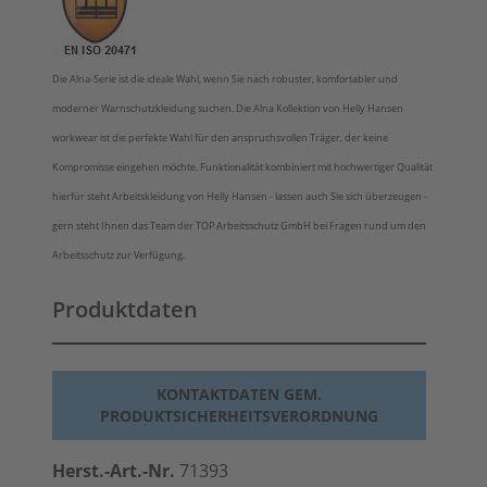
Die Alna-Serie ist die ideale Wahl, wenn Sie nach robuster, komfortabler und
moderner Warnschutzkleidung suchen. Die Alna Kollektion von Helly Hansen
workwear ist die perfekte Wahl für den anspruchsvollen Träger, der keine
Kompromisse eingehen möchte. Funktionalität kombiniert mit hochwertiger Qualität
hierfür steht Arbeitskleidung von Helly Hansen - lassen auch Sie sich überzeugen -
gern steht Ihnen das Team der TOP Arbeitsschutz GmbH bei Fragen rund um den
Arbeitsschutz zur Verfügung.
Produktdaten
KONTAKTDATEN GEM.
PRODUKTSICHERHEITSVERORDNUNG
Herst.-Art.-Nr.
71393