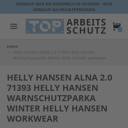
Direkt zum Inhalt
VERKAUF NUR AN GEWERBLICHE KUNDEN - KEIN
VERKAUF AN PRIVATPERSONEN
Warenk
Home
/
Helly Hansen ALNA 2.0 71393 Helly Hansen
Warnschutzparka Winter Helly Hansen workwear
HELLY HANSEN ALNA 2.0
71393 HELLY HANSEN
WARNSCHUTZPARKA
WINTER HELLY HANSEN
WORKWEAR