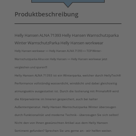
Produktbeschreibung
Helly Hansen ALNA 71393 Helly Hansen Warnschutzparka
Winter WarnschutzParka Helly Hansen workwear
Helly Hansen workwear >> Helly Hansen ALNA 71393 >> TOP Winter-
Warnschutzparka Alna von Helly Hansen >> Helly Hansen workwear jetzt
vergleichen und sparen!!!
Helly Hansen ALNA 71393 ist ein Winterparka, welcher durch
HellyTech®
Performance vollständig wasserdicht, winddicht und dabei gleichzeitig
atmungsaktiv ausgestattet ist. Durch die Isolierung mit Primaloft
®
wird
die Körperwärme im Inneren gespeichert, auch bei kalter
Außentemperatur. Helly Hansen Warnschutzparka Winter überzeugen
durch Funktionalität und moderne Technik - überzeugen Sie sich selbst!
Nicht den von Ihnen gewünschten Artikel aus dem Helly Hansen
Sortiment gefunden? Sprechen Sie uns gerne an - wir helfen weiter.