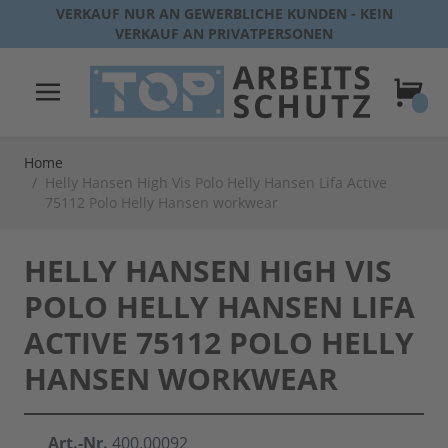
Direkt zum Inhalt
VERKAUF NUR AN GEWERBLICHE KUNDEN - KEIN
VERKAUF AN PRIVATPERSONEN
Warenk
Home
/
Helly Hansen High Vis Polo Helly Hansen Lifa Active
75112 Polo Helly Hansen workwear
HELLY HANSEN HIGH VIS
POLO HELLY HANSEN LIFA
ACTIVE 75112 POLO HELLY
HANSEN WORKWEAR
Art.-Nr.
400.00092