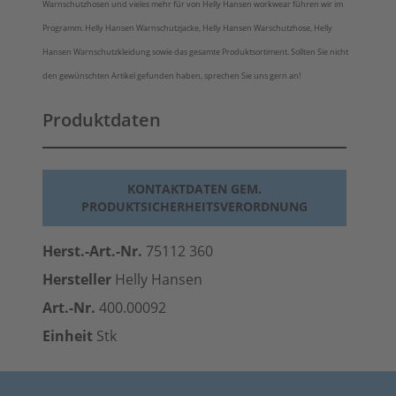
Warnschutzhosen und vieles mehr für von Helly Hansen workwear führen wir im
Programm. Helly Hansen Warnschutzjacke, Helly Hansen Warschutzhose, Helly
Hansen Warnschutzkleidung sowie das gesamte Produktsortiment. Sollten Sie nicht
den gewünschten Artikel gefunden haben, sprechen Sie uns gern an!
Produktdaten
KONTAKTDATEN GEM.
PRODUKTSICHERHEITSVERORDNUNG
Herst.-Art.-Nr.
75112 360
Hersteller
Helly Hansen
Art.-Nr.
400.00092
Einheit
Stk