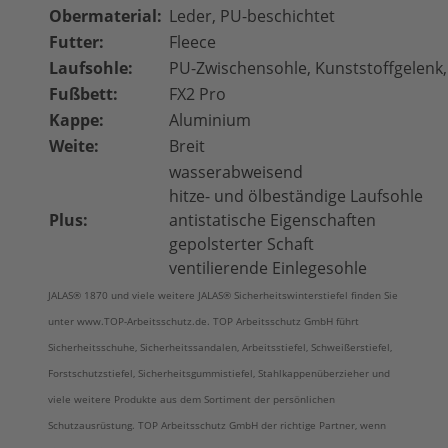
Obermaterial:
Leder, PU-beschichtet
Futter:
Fleece
Laufsohle:
PU-Zwischensohle, Kunststoffgelenk
Fußbett:
FX2 Pro
Kappe:
Aluminium
Weite:
Breit
wasserabweisend
hitze- und ölbeständige Laufsohle
Plus:
antistatische Eigenschaften
gepolsterter Schaft
ventilierende Einlegesohle
JALAS® 1870 und viele weitere
JALAS®
Sicherheitswinterstiefel finden Sie
unter www.TOP-Arbeitsschutz.de. TOP Arbeitsschutz GmbH führt
Sicherheitsschuhe, Sicherheitssandalen, Arbeitsstiefel, Schweißerstiefel,
Forstschutzstiefel, Sicherheitsgummistiefel, Stahlkappenüberzieher und
viele weitere Produkte aus dem Sortiment der persönlichen
Schutzausrüstung. TOP Arbeitsschutz GmbH der richtige Partner, wenn