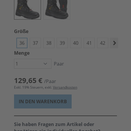
Größe
36
37
38
39
40
41
42
43
4
Menge
Paar
129,65 €
/Paar
Exkl.
19
% Steuern, exkl.
Versandkosten
IN DEN WARENKORB
Sie haben Fragen zum Artikel oder