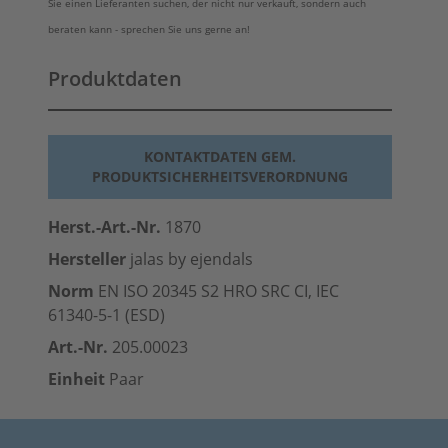
Sie einen Lieferanten suchen, der nicht nur verkauft, sondern auch
beraten kann - sprechen Sie uns gerne an!
Produktdaten
KONTAKTDATEN GEM.
PRODUKTSICHERHEITSVERORDNUNG
Herst.-Art.-Nr.
1870
Hersteller
jalas by ejendals
Norm
EN ISO 20345 S2 HRO SRC CI, IEC
61340-5-1 (
ESD
)
Art.-Nr.
205.00023
Einheit
Paar