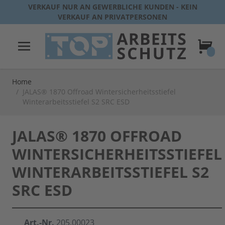
Direkt zum Inhalt
VERKAUF NUR AN GEWERBLICHE KUNDEN - KEIN
VERKAUF AN PRIVATPERSONEN
Warenk
Home
/
JALAS® 1870 Offroad Wintersicherheitsstiefel
Winterarbeitsstiefel S2 SRC ESD
JALAS® 1870 OFFROAD
WINTERSICHERHEITSSTIEFEL
WINTERARBEITSSTIEFEL S2
SRC ESD
Art.-Nr.
205.00023