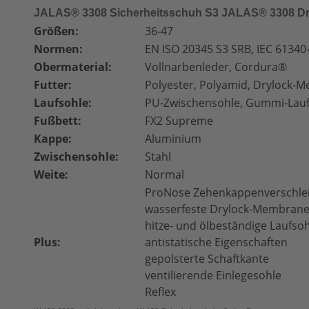
JALAS® 3308 Sicherheitsschuh S3 JALAS® 3308 Dr
Größen:
36-47
Normen:
EN ISO 20345 S3 SRB, IEC 61340-
Obermaterial:
Vollnarbenleder, Cordura®
Futter:
Polyester, Polyamid, Drylock-
Laufsohle:
PU-Zwischensohle, Gummi-Lauf
Fußbett:
FX2 Supreme
Kappe:
Aluminium
Zwischensohle:
Stahl
Weite:
Normal
ProNose Zehenkappenverschle
wasserfeste Drylock-Membran
hitze- und ölbeständige Laufso
Plus:
antistatische Eigenschaften
gepolsterte Schaftkante
ventilierende Einlegesohle
Reflex