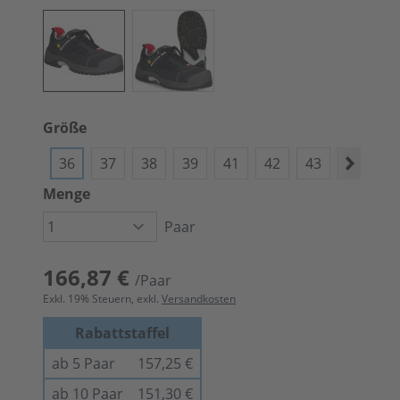
Größe
36
37
38
39
41
42
43
44
4
Menge
Paar
166,87 €
/Paar
Exkl.
19
% Steuern, exkl.
Versandkosten
Rabattstaffel
ab 5 Paar
157,25 €
ab 10 Paar
151,30 €