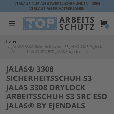
Direkt zum Inhalt
VERKAUF NUR AN GEWERBLICHE KUNDEN - KEIN
VERKAUF AN PRIVATPERSONEN
Warenk
Home
/
JALAS® 3308 Sicherheitsschuh S3 JALAS 3308 Drylock
Arbeitsschuh S3 SRC ESD JALAS® by ejendals
JALAS® 3308
SICHERHEITSSCHUH S3
JALAS 3308 DRYLOCK
ARBEITSSCHUH S3 SRC ESD
JALAS® BY EJENDALS