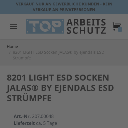
Direkt zum Inhalt
VERKAUF NUR AN GEWERBLICHE KUNDEN - KEIN
VERKAUF AN PRIVATPERSONEN
Warenk
Home
/
8201 LIGHT ESD Socken JALAS® by ejendals ESD
Strümpfe
8201 LIGHT ESD SOCKEN
JALAS® BY EJENDALS ESD
STRÜMPFE
Art.-Nr.
207.00048
Lieferzeit
ca. 5 Tage