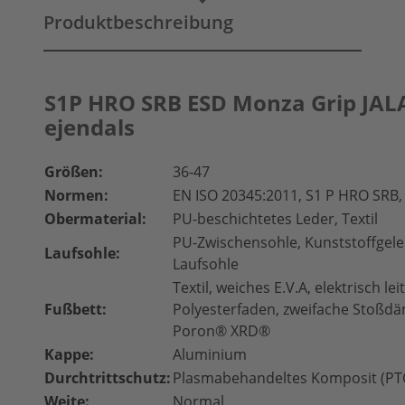
Produktbeschreibung
S1P HRO SRB ESD Monza Grip JAL
ejendals
Größen:
36-47
Normen:
EN ISO 20345:2011, S1 P HRO SRB, 
Obermaterial:
PU-beschichtetes Leder, Textil
PU-Zwischensohle, Kunststoffgel
Laufsohle:
Laufsohle
Textil, weiches E.V.A, elektrisch le
Fußbett:
Polyesterfaden, zweifache Stoßd
Poron® XRD®
Kappe:
Aluminium
Durchtrittschutz:
Plasmabehandeltes Komposit (PTC)
Weite:
Normal