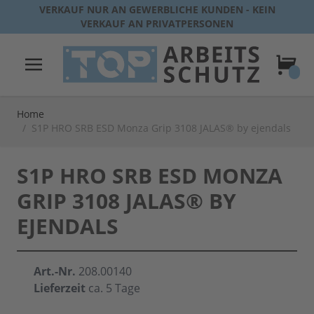
Direkt zum Inhalt
VERKAUF NUR AN GEWERBLICHE KUNDEN - KEIN
VERKAUF AN PRIVATPERSONEN
Warenk
Home
/
S1P HRO SRB ESD Monza Grip 3108 JALAS® by ejendals
S1P HRO SRB ESD MONZA
GRIP 3108 JALAS® BY
EJENDALS
Art.-Nr.
208.00140
Lieferzeit
ca. 5 Tage