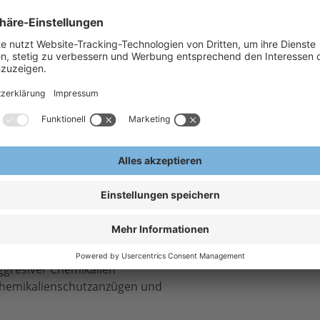
eratung gerne zur Verfügung
H
nd Abklebeband für
A
E
band
veralls
ggresiver Chemikalien
Chemikalienschutzanzügen und