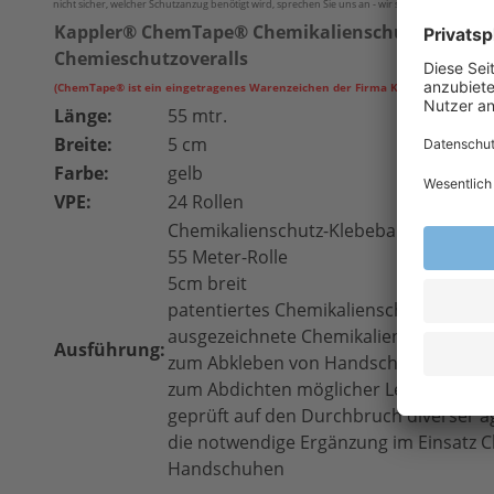
nicht sicher, welcher Schutzanzug benötigt wird, sprechen Sie uns an - wir stehen Ihnen zur B
Kappler® ChemTape® Chemikalienschutz-Klebeba
Chemieschutzoveralls
(ChemTape® ist ein eingetragenes Warenzeichen der Firma Kappler
®
Inc.)
Länge:
55 mtr.
Breite:
5 cm
Farbe:
gelb
VPE:
24 Rollen
Chemikalienschutz-Klebeband
55 Meter-Rolle
5cm breit
patentiertes Chemikalienschutz-Klebe
ausgezeichnete Chemikalienbarriere
Ausführung:
zum Abkleben von Handschuhen und O
zum Abdichten möglicher Leckagen
geprüft auf den Durchbruch diverser a
die notwendige Ergänzung im Einsatz 
Handschuhen