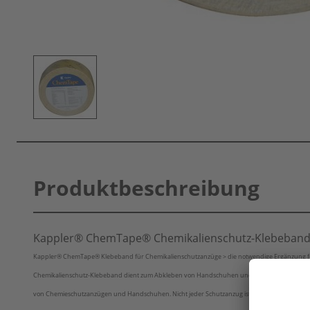
Produktbeschreibung
Kappler® ChemTape
®
Chemikalienschutz-Klebeband
Kappler® ChemTape® Klebeband für Chemikalienschutzanzüge > die notwendige Ergänzung fü
Chemikalienschutz-Klebeband dient zum Abkleben von Handschuhen und Overalls , um gegen 
von Chemieschutzanzügen und Handschuhen. Nicht jeder Schutzanzug ist für den Umgang mit jeder 