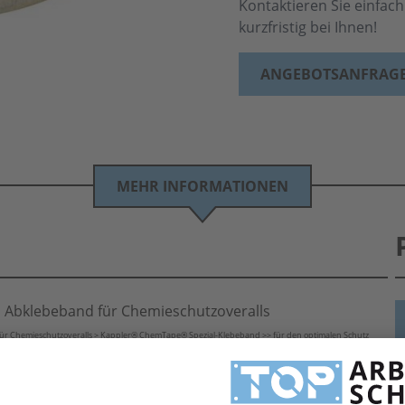
Kontaktieren Sie einfac
kurzfristig bei Ihnen!
ANGEBOTSANFRAG
MEHR INFORMATIONEN
 Abklebeband für Chemieschutzoveralls
r Chemieschutzoveralls > Kappler® ChemTape® Spezial-Klebeband >> für den optimalen Schutz
mögliche Leckagen abzudichten. Kappler® ChemTape® ist die notwendige Ergänzung beim Einsatz
H
Chemikalie geeignet - bitte achten Sie hier sorgfältig auf die richtige Produktwahl. Sind Sie sich