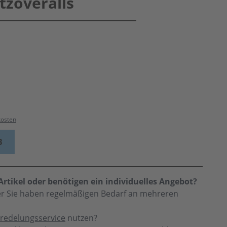
zoveralls
kosten
B
rtikel oder benötigen ein individuelles Angebot?
der Sie haben regelmäßigen Bedarf an mehreren
redelungsservice
nutzen?