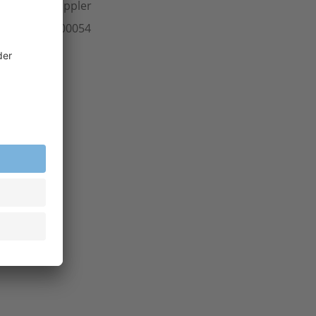
ersteller
Kappler
rt.-Nr.
304.00054
inheit
Rolle