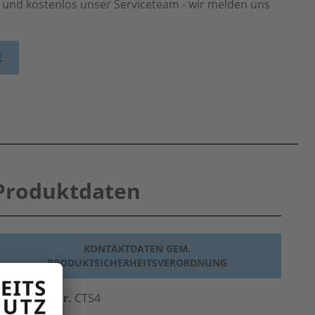
h und kostenlos unser Serviceteam - wir melden uns
E
Produktdaten
KONTAKTDATEN GEM.
PRODUKTSICHERHEITSVERORDNUNG
erst.-Art.-Nr.
CT54