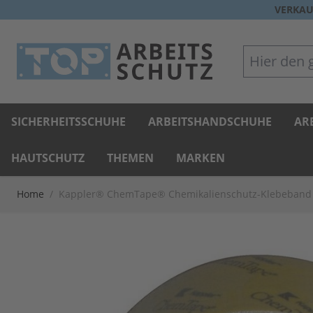
Direkt zum Inhalt
VERKAU
Hier den gan
SICHERHEITSSCHUHE
ARBEITSHANDSCHUHE
AR
HAUTSCHUTZ
THEMEN
MARKEN
Home
/
Kappler® ChemTape® Chemikalienschutz-Klebeband 