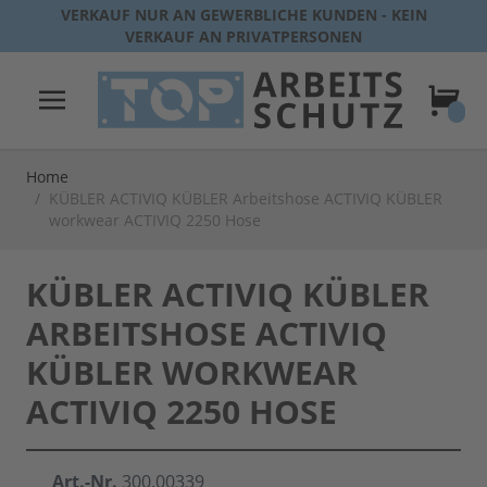
Direkt zum Inhalt
VERKAUF NUR AN GEWERBLICHE KUNDEN - KEIN
VERKAUF AN PRIVATPERSONEN
Warenk
Home
/
KÜBLER ACTIVIQ KÜBLER Arbeitshose ACTIVIQ KÜBLER
workwear ACTIVIQ 2250 Hose
KÜBLER ACTIVIQ KÜBLER
ARBEITSHOSE ACTIVIQ
KÜBLER WORKWEAR
ACTIVIQ 2250 HOSE
Art.-Nr.
300.00339