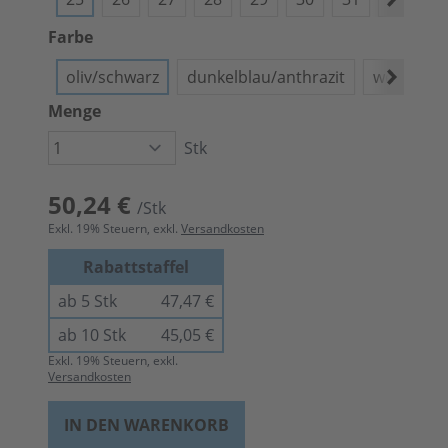
Farbe
oliv/schwarz
dunkelblau/anthrazit
weiß/anth
Menge
Stk
50,24 €
/Stk
Exkl.
19
% Steuern, exkl.
Versandkosten
Rabattstaffel
ab 5 Stk
47,47 €
ab 10 Stk
45,05 €
Exkl.
19
% Steuern, exkl.
Versandkosten
IN DEN WARENKORB