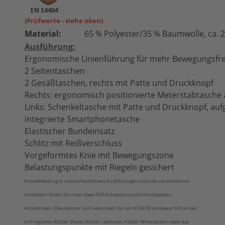
(Prüfwerte - siehe oben)
Material:
65 % Polyester/35 % Baumwolle, ca. 
Ausführung:
Ergonomische Linienführung für mehr Bewegungsfre
2 Seitentaschen
2 Gesäßtaschen, rechts mit Patte und Druckknopf
Rechts: ergonomisch positionierte Meterstabtasche 
Links: Schenkeltasche mit Patte und Druckknopf, aufg
integrierte Smartphonetasche
Elastischer Bundeinsatz
Schlitz mit Reißverschluss
Vorgeformtes Knie mit Bewegungszone
Belastungspunkte mit Riegeln gesichert
Arbeitskleidung in unterschiedlichsten Ausführungen und von verschiedenen
Herstellern finden Sie unter www.TOP-Arbeitsschutz.de! Arbeitsjacken,
Arbeitshosen, Blaumänner und vieles mehr für von KÜBLER workwear führen wir
im Programm. Kübler Shorts, Kübler Latzhosen, Kübler Winterjacken sowie das