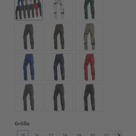
Größe
25
26
27
28
29
30
31
40
4