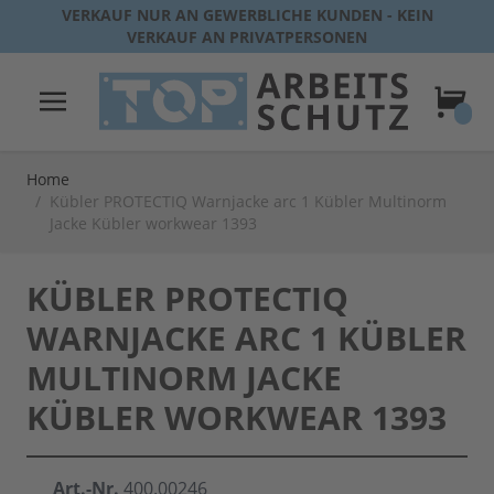
Direkt zum Inhalt
VERKAUF NUR AN GEWERBLICHE KUNDEN - KEIN
VERKAUF AN PRIVATPERSONEN
Warenk
Home
/
Kübler PROTECTIQ Warnjacke arc 1 Kübler Multinorm
Jacke Kübler workwear 1393
KÜBLER PROTECTIQ
WARNJACKE ARC 1 KÜBLER
MULTINORM JACKE
KÜBLER WORKWEAR 1393
Art.-Nr.
400.00246