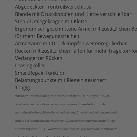
Abgedeckter Frontreißverschluss
Blende mit Druckknöpfen und Klette verschließbar
Steh-/ Umlegekragen mit Klette
Ergonomisch geschnittene Ärmel mit zusätzlichen 
für mehr Bewegungsfreiheit
Ärmelsaum mit Druckknöpfen weitenregulierbar
Rücken mit zusätzlichen Falten für mehr Tragekomfo
Verlängerter Rücken
Leasingkoller
SmartRepair-Funktion
Belastungspunkte mit Riegeln gesichert
1-lagig
Multinorm Arbeitskleidung in unterschiedlichsten Ausführungen und von
verschiedenen Herstellern finden Sie unter www.TOP-Arbeitsschutz.de!
Warnschutzkleidung, Schweißerschutzkleidung, Chemischutzkleidung und viele
andere Bekleidungklassen mit weiteren Zusatznormen und vieles mehr für den
Arbeitsalltag von KÜBLER workwear führen wir im Programm. Kübler Multinorm