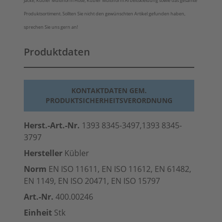
Jacke, Kübler Multinorm Hose, Kübler Multinorm Arbeitskleidung sowie das gesamte
Produktsortiment. Sollten Sie nicht den gewünschten Artikel gefunden haben,
sprechen Sie uns gern an!
Produktdaten
KONTAKTDATEN GEM.
PRODUKTSICHERHEITSVERORDNUNG
Herst.-Art.-Nr.
1393 8345-3497,1393 8345-
3797
Hersteller
Kübler
Norm
EN ISO 11611, EN ISO 11612, EN 61482,
EN 1149, EN ISO 20471, EN ISO 15797
Art.-Nr.
400.00246
Einheit
Stk