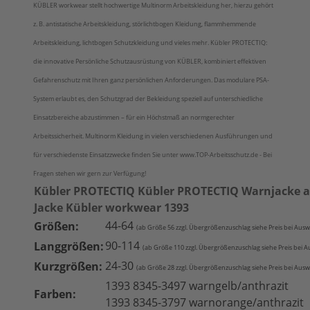
KÜBLER workwear stellt hochwertige Multinorm Arbeitskleidung her, hierzu gehört
z. B. antistatische Arbeitskleidung, störlichtbogen Kleidung, flammhemmende
Arbeitskleidung, lichtbogen Schutzkleidung und vieles mehr. Kübler PROTECTIQ:
die innovative Persönliche Schutzausrüstung von KÜBLER, kombiniert effektiven
Gefahrenschutz mit Ihren ganz persönlichen Anforderungen. Das modulare PSA-
System erlaubt es, den Schutzgrad der Bekleidung speziell auf unterschiedliche
Einsatzbereiche abzustimmen – für ein Höchstmaß an normgerechter
Arbeitssicherheit. Multinorm Kleidung in vielen verschiedenen Ausführungen und
für verschiedenste Einsatzzwecke finden Sie unter www.TOP-Arbeitsschutz.de - Bei
Fragen stehen wir gern zur Verfügung!
Kübler PROTECTIQ Kübler PROTECTIQ Warnjacke a
Jacke Kübler workwear 1393
44-64
Größen:
(ab Größe 56 zzgl. Übergrößenzuschlag siehe Pre
is bei Ausw
90-114
Langgrößen:
(ab Größe 1
10 zzgl. Übergrößenzuschlag siehe Preis bei 
24-30
Kurzgrößen:
(ab Größe 28
zzgl. Übergrößenzuschlag siehe Preis bei Ausw
1393 8345-3497 warngelb/anthrazit
Farben:
1393 8345-3797 warnorange/anthrazit