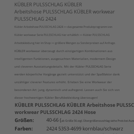
KÜBLER PULSSCHLAG KÜBLER
Arbeitshose PULSSCHLAG KÜBLER workwear
PULSSCHLAG 2424
Kübler Arbeitshose PULSSCHLAG 2424 >> das gesamte Produktprogramm von
Kübler workwear Serie PULSSCHLAG hier erhältlich >> Kübler PULSSCHLAG
Arbeitskleidung hier im Shop >> größere Mengen zu Sonderpreisen auf Anfrage.
KÜBLER workwear überzeugt durch einzigartigen Kombinationen aus
intelligenten Funktionen, ausgesuchten Materialien, modernem Design
und cleveren Ausstattungsdetails. Mit der Kübler PULSSCHLAG Serie
werden körperliche Vorgänge gezielt unterstützt und der Spaßfaktor dank
unzähliger cleverer Features erhöht. Erleben Sie eine Workwear der
besonderen Art: jung, dynamisch und aufregend. Lassen auch Sie sich von
dieser hochwertigen Kübler Berufsbekleidung überzeugen!
KÜBLER PULSSCHLAG KÜBLER Arbeitshose PULSS
workwear PULSSCHLAG 2424 Hose
40-66 (
Größen:
ab Größe 56 zzgl. Übergrößenzuschlag siehe Preis bei Aus
Farben:
2424 5353-4699 kornblau/schwarz