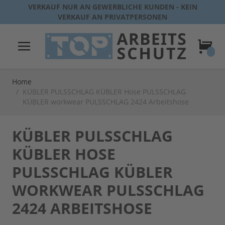
Direkt zum Inhalt
VERKAUF NUR AN GEWERBLICHE KUNDEN - KEIN
VERKAUF AN PRIVATPERSONEN
Warenk
Home
/
KÜBLER PULSSCHLAG KÜBLER Hose PULSSCHLAG
KÜBLER workwear PULSSCHLAG 2424 Arbeitshose
KÜBLER PULSSCHLAG
KÜBLER HOSE
PULSSCHLAG KÜBLER
WORKWEAR PULSSCHLAG
2424 ARBEITSHOSE