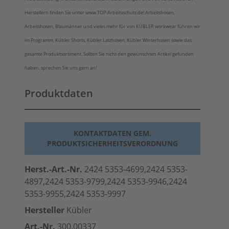
Herstellern finden Sie unter www.TOP-Arbeitsschutz.de! Arbeitshosen,
Arbeitshosen, Blaumänner und vieles mehr für von KÜBLER workwear führen wir
im Programm. Kübler Shorts, Kübler Latzhosen, Kübler Winterhosen sowie das
gesamte Produktsortiment. Sollten Sie nicht den gewünschten Artikel gefunden
haben, sprechen Sie uns gern an!
Produktdaten
KONTAKTDATEN GEM.
PRODUKTSICHERHEITSVERORDNUNG
Herst.-Art.-Nr.
2424 5353-4699,2424 5353-
4897,2424 5353-9799,2424 5353-9946,2424
5353-9955,2424 5353-9997
Hersteller
Kübler
Art.-Nr.
300.00337