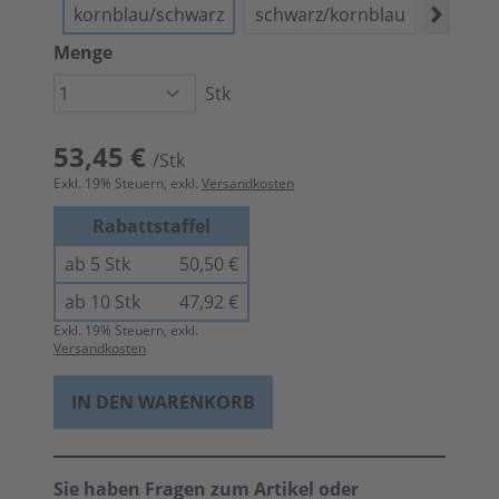
kornblau/schwarz
schwarz/kornblau
dunkelb
Menge
Stk
53,45 €
/Stk
Exkl.
19
% Steuern, exkl.
Versandkosten
Rabattstaffel
ab 5 Stk
50,50 €
ab 10 Stk
47,92 €
Exkl.
19
% Steuern, exkl.
Versandkosten
IN DEN WARENKORB
Sie haben Fragen zum Artikel oder