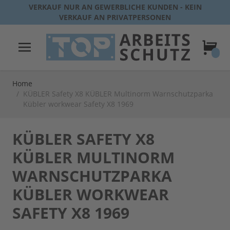
Direkt zum Inhalt
VERKAUF NUR AN GEWERBLICHE KUNDEN - KEIN
VERKAUF AN PRIVATPERSONEN
Warenk
Home
/
KÜBLER Safety X8 KÜBLER Multinorm Warnschutzparka
Kübler workwear Safety X8 1969
KÜBLER SAFETY X8
KÜBLER MULTINORM
WARNSCHUTZPARKA
KÜBLER WORKWEAR
SAFETY X8 1969