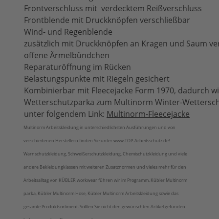
Frontverschluss mit verdecktem Reißverschluss
Frontblende mit Druckknöpfen verschließbar
Wind- und Regenblende
zusätzlich mit Druckknöpfen an Kragen und Saum ve
offene Ärmelbündchen
Reparaturöffnung im Rücken
Belastungspunkte mit Riegeln gesichert
Kombinierbar mit Fleecejacke Form 1970, dadurch w
Wetterschutzparka zum Multinorm Winter-Wetterschut
unter folgendem Link:
Multinorm-Fleecejacke
Multinorm Arbeitskleidung in unterschiedlichsten Ausführungen und von
verschiedenen Herstellern finden Sie unter www.TOP-Arbeitsschutz.de!
Warnschutzkleidung, Schweißerschutzkleidung, Chemischutzkleidung und viele
andere Bekleidungklassen mit weiteren Zusatznormen und vieles mehr für den
Arbeitsalltag von KÜBLER workwear führen wir im Programm. Kübler Multinorm
parka, Kübler Multinorm Hose, Kübler Multinorm Arbeitskleidung sowie das
gesamte Produktsortiment. Sollten Sie nicht den gewünschten Artikel gefunden