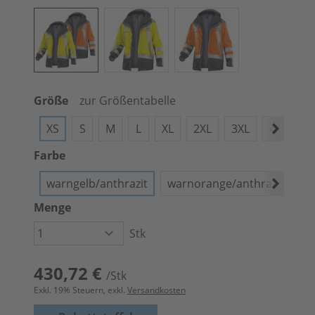
Größe
zur Größentabelle
XS
S
M
L
XL
2XL
3XL
4XL
Farbe
warngelb/anthrazit
warnorange/anthrazit
Menge
Stk
430,72 €
/Stk
Exkl.
19
% Steuern, exkl.
Versandkosten