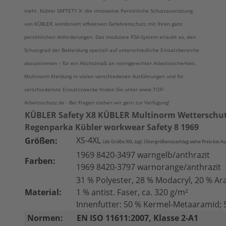
mehr. Kübler SAFTETY X: die innovative Persönliche Schutzausrüstung
von KÜBLER, kombiniert effektiven Gefahrenschutz mit Ihren ganz
persönlichen Anforderungen. Das modulare PSA-System erlaubt es, den
Schutzgrad der Bekleidung speziell auf unterschiedliche Einsatzbereiche
abzustimmen – für ein Höchstmaß an normgerechter Arbeitssicherheit.
Multinorm Kleidung in vielen verschiedenen Ausführungen und für
verschiedenste Einsatzzwecke finden Sie unter www.TOP-
Arbeitsschutz.de - Bei Fragen stehen wir gern zur Verfügung!
KÜBLER Safety X8 KÜBLER Multinorm Wetterschu
Regenparka Kübler workwear Safety 8 1969
XS-4XL
Größen:
(ab Größe XXL zzgl. Übergrößenzuschlag siehe Pre
is bei A
1969 8420-3497 warngelb/anthrazit
Farben:
1969 8420-3797 warnorange/anthrazit
31 % Polyester, 28 % Modacryl, 20 % Ar
Material:
1 % antist. Faser, ca. 320 g/m²
Innenfutter: 50 % Kermel-Metaaramid; 
Normen:
EN ISO 11611:2007, Klasse 2-A1