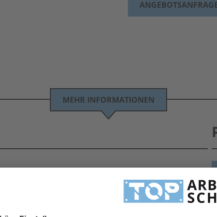
ANGEBOTSANFRAG
MEHR INFORMATIONEN
 der Berufsbekleidung bis zum Gürtel >> bei: TOP Arbeitsschutz GmbH
Funktionen, ausgesuchten Materialien, modernem Design und cleveren
H
hervorragenden Qualität u. a. durch die optische Eleganz. Von Berufsbekleidung über