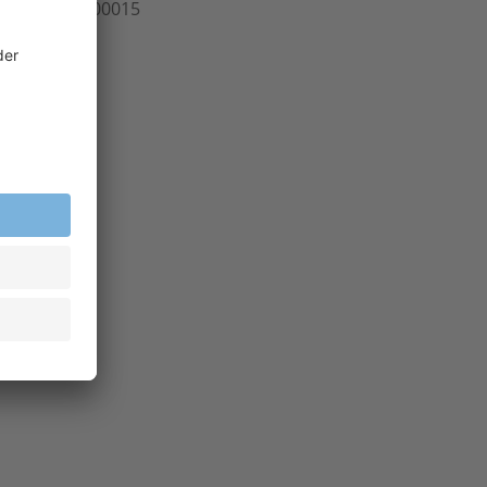
rt.-Nr.
300.00015
inheit
Stk