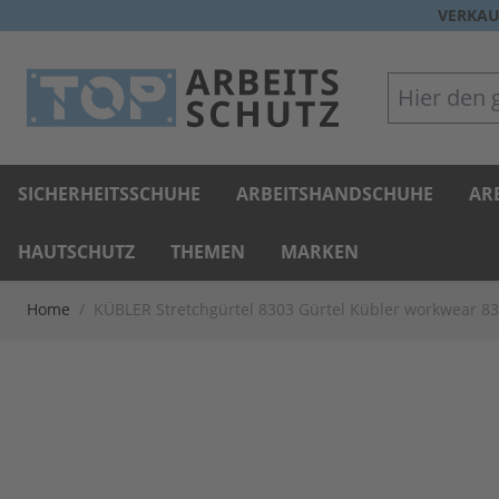
Direkt zum Inhalt
VERKAU
Hier den gan
SICHERHEITSSCHUHE
ARBEITSHANDSCHUHE
AR
HAUTSCHUTZ
THEMEN
MARKEN
Home
/
KÜBLER Stretchgürtel 8303 Gürtel Kübler workwear 8