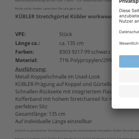
Warnschutzkleidung bis hin zum T-Shirt - TOP Arbeitsschutz GmbH führt das gesamte
Reihe nicht finden, sprechen Sie uns gern an!
KÜBLER Stretchgürtel Kübler workwear 8303 Gürt
VPE:
Stück
Länge ca.:
ca. 135 cm
Farben:
8303 9217-99 schwarz
Material:
71% Polypropylen/29% Elastan
Ausführung:
Metall-Koppelschnalle im Used-Look
KÜBLER-Prägung auf Koppel und Gürtelband
Schnallen-Rückseite mit integriertem Flaschenöffner
Kofferband mit hohem Stretchanteil für maximalen 
perfekten Sitz
Gesamtlänge: 135 cm
Auf individuelle Länge einstellbar
Zubehör zu persönlicher Schutzausrüstung von verschiedenen Herstellern finden Sie unter ww
führen wir im Programm. Kübler Berufsbekleidung, Kübler Multinorm, Kübler Arbeitskleidung s