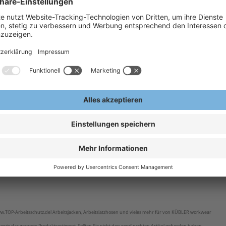
 Kübler Arbeitskleidung Sortiment. Sollten Sie einen Artikel aus der Kübler workwear
A
E
el
Tragekomfort und
w.TOP-Arbeitsschutz.de! Arbeitsjacken, Arbeitslatzhosen und vieles mehr für von KÜBLER workwear
owie das gesamte Produktsortiment. Sollten Sie nicht den gewünschten Artikel gefunden haben,