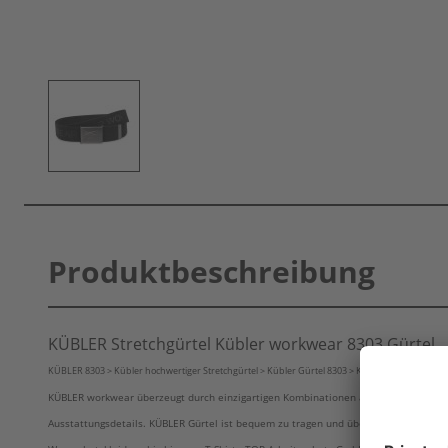
Produktbeschreibung
KÜBLER Stretchgürtel Kübler workwear 8303 Gürtel
KÜBLER 8303 > Kübler hochwertiger Stretchgürtel > Kübler Gürtel 8303 > Kübler workwear von
KÜBLER workwear überzeugt durch einzigartigen Kombinationen aus intelligenten 
Ausstattungsdetails. KÜBLER Gürtel ist bequem zu tragen und überzeugt neben der 