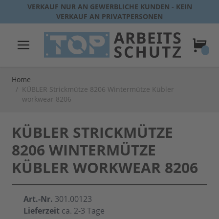
Direkt zum Inhalt
VERKAUF NUR AN GEWERBLICHE KUNDEN - KEIN
VERKAUF AN PRIVATPERSONEN
Warenk
Home
/
KÜBLER Strickmütze 8206 Wintermütze Kübler
workwear 8206
KÜBLER STRICKMÜTZE
8206 WINTERMÜTZE
KÜBLER WORKWEAR 8206
Art.-Nr.
301.00123
Lieferzeit
ca. 2-3 Tage