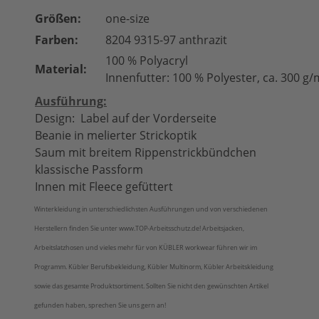
Größen:
one-size
Farben:
8204 9315-97 anthrazit
100 % Polyacryl
Material:
Innenfutter: 100 % Polyester, ca. 300 g/
Ausführung:
Design: Label auf der Vorderseite
Beanie in melierter Strickoptik
Saum mit breitem Rippenstrickbündchen
klassische Passform
Innen mit Fleece gefüttert
Winterkleidung in unterschiedlichsten Ausführungen und von verschiedenen
Herstellern finden Sie unter www.TOP-Arbeitsschutz.de! Arbeitsjacken,
Arbeitslatzhosen und vieles mehr für von KÜBLER workwear führen wir im
Programm. Kübler Berufsbekleidung, Kübler Multinorm, Kübler Arbeitskleidung
sowie das gesamte Produktsortiment. Sollten Sie nicht den gewünschten Artikel
gefunden haben, sprechen Sie uns gern an!