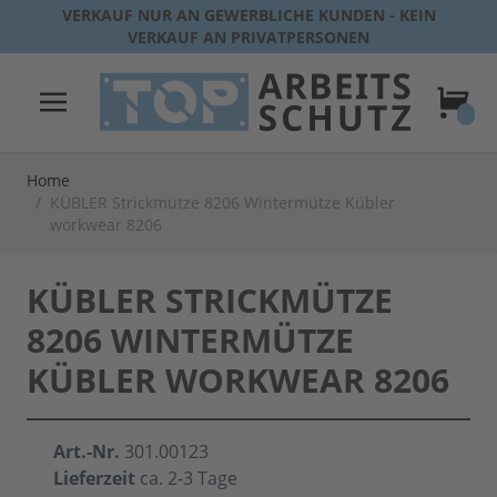
Direkt zum Inhalt
VERKAUF NUR AN GEWERBLICHE KUNDEN - KEIN
VERKAUF AN PRIVATPERSONEN
Warenk
Home
/
KÜBLER Strickmütze 8206 Wintermütze Kübler
workwear 8206
KÜBLER STRICKMÜTZE
8206 WINTERMÜTZE
KÜBLER WORKWEAR 8206
Art.-Nr.
301.00123
Lieferzeit
ca. 2-3 Tage