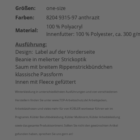
Größen:
one-size
Farben:
8204 9315-97 anthrazit
100 % Polyacryl
Material:
Innenfutter: 100 % Polyester, ca. 300 g/
Ausführung:
Design: Label auf der Vorderseite
Beanie in melierter Strickoptik
Saum mit breitem Rippenstrickbündchen
klassische Passform
Innen mit Fleece gefüttert
Winterkleidung in unterschiedlichsten Ausführungen und von verschiedenen
Herstellern finden Sie unter www.TOP-Arbeitsschutz.de! Arbeitsjacken,
Arbeitslatzhosen und vieles mehr für von KÜBLER workwear führen wir im
Programm. Kübler Berufsbekleidung, Kübler Multinorm, Kübler Arbeitskleidung
sowie das gesamte Produktsortiment. Sollten Sie nicht den gewünschten Artikel
gefunden haben, sprechen Sie uns gern an!