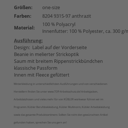
Größen:
one-size
Farben:
8204 9315-97 anthrazit
100 % Polyacryl
Material:
Innenfutter: 100 % Polyester, ca. 300 g/
Ausführung:
Design: Label auf der Vorderseite
Beanie in melierter Strickoptik
Saum mit breitem Rippenstrickbündchen
klassische Passform
Innen mit Fleece gefüttert
Winterkleidung in unterschiedlichsten Ausführungen und von verschiedenen
Herstellern finden Sie unter www.TOP-Arbeitsschutz.de! Arbeitsjacken,
Arbeitslatzhosen und vieles mehr für von KÜBLER workwear führen wir im
Programm. Kübler Berufsbekleidung, Kübler Multinorm, Kübler Arbeitskleidung
sowie das gesamte Produktsortiment. Sollten Sie nicht den gewünschten Artikel
gefunden haben, sprechen Sie uns gern an!