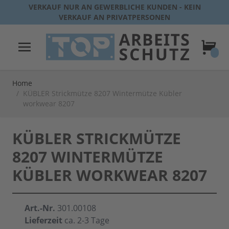
Direkt zum Inhalt
VERKAUF NUR AN GEWERBLICHE KUNDEN - KEIN
VERKAUF AN PRIVATPERSONEN
Warenk
Home
/
KÜBLER Strickmütze 8207 Wintermütze Kübler
workwear 8207
KÜBLER STRICKMÜTZE
8207 WINTERMÜTZE
KÜBLER WORKWEAR 8207
Art.-Nr.
301.00108
Lieferzeit
ca. 2-3 Tage