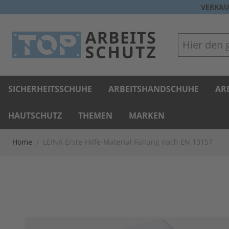
Direkt zum Inhalt
VERKAU
Hier den gan
SICHERHEITSSCHUHE
ARBEITSHANDSCHUHE
AR
HAUTSCHUTZ
THEMEN
MARKEN
Home
/
LEINA Erste-Hilfe-Material Füllung nach EN 13157