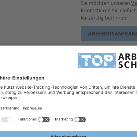
Sie möchten unseren
Ve
Kontaktieren Sie einfac
kurzfristig bei Ihnen!
ANGEBOTSANFRAG
MEHR INFORMATIONEN
H