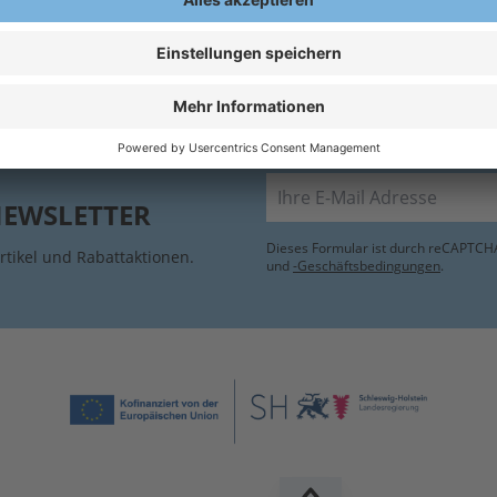
A
VORHANDENE
LLEN!!!
E
E-Mail
NEWSLETTER
Dieses Formular ist durch reCAPTCHA
rtikel und Rabattaktionen.
und
-Geschäftsbedingungen
.