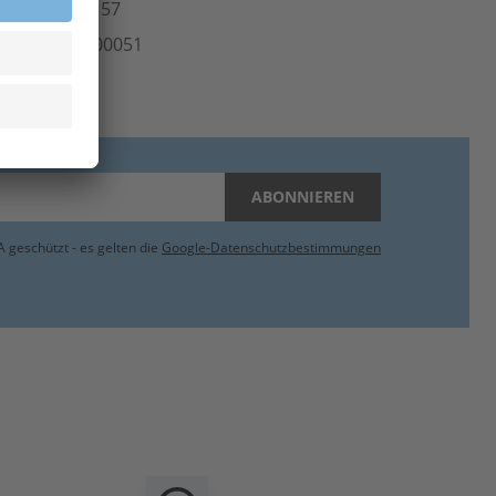
Norm
EN 13157
rt.-Nr.
700.00051
inheit
Stk
ABONNIEREN
 geschützt - es gelten die
Google-Datenschutzbestimmungen