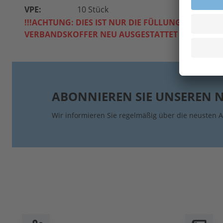
VPE:
10 Stück
!!!ACHTUNG: DIES IST NUR DIE FÜLLUNG, WENN 
VERBANDSKOFFER NEU AUSGESTATTET WERDEN SO
ABONNIEREN SIE UNSEREN 
Wir informieren Sie regelmäßig über die neusten A