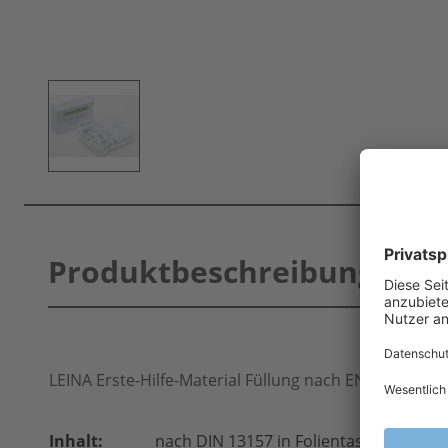
Produktbeschreibung
LEINA Erste-Hilfe-Material Füllung nach EN 13157
Inhalt:
nach DIN 13157 in Folientasche