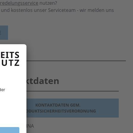
redelungsservice
nutzen?
h und kostenlos unser Serviceteam - wir melden uns
E
Produktdaten
KONTAKTDATEN GEM.
PRODUKTSICHERHEITSVERORDNUNG
ersteller
LEINA