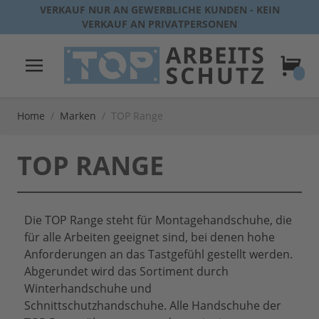
Direkt zum Inhalt
VERKAUF NUR AN GEWERBLICHE KUNDEN - KEIN
VERKAUF AN PRIVATPERSONEN
Warenk
Home
/
Marken
/
TOP Range
TOP RANGE
Die TOP Range steht für Montagehandschuhe, die
für alle Arbeiten geeignet sind, bei denen hohe
Anforderungen an das Tastgefühl gestellt werden.
Abgerundet wird das Sortiment durch
Winterhandschuhe und
Schnittschutzhandschuhe. Alle Handschuhe der