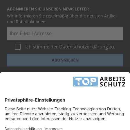
ABONNIEREN SIE UNSEREN NEWSLETTER
Wir informieren Sie regelmäßig über die neusten Artikel
und Rabattaktionen.
E-Mail
Ich stimme der
Datenschutzerklärung
zu.
ABONNIEREN
Dieses Formular ist durch reCAPTCHA geschützt - es gelten die
Google-
Datenschutzbestimmungen
und
-Geschäftsbedingungen
.
INFORMATIONEN
UNTERNEHMEN
RECHTLICHES
TOP ARBEITSSCHUTZ GMBH
Grashofstr. 3