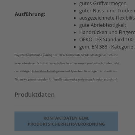
gutes Griffvermögen
guter Nass- und Trocken
Ausführung:
ausgezeichnete Flexibilit
gute Abriebfestigkeit
Handrücken und Fingerob
OEKO-TEX Standard 100 ze
gem. EN 388 - Kategorie 
Polyesterhandschuhe günstig bei TOP Arbeitsschutz GmbH. Montagehandschuhe
in verschiedenen Schutzstufen erhalten Sie unter www.top-arbeitsschutz.de - nicht
den richtigen
Arbeitshandschuh
gefunden? Sprechen Sie uns gern an - bestimmt
finden wir gemeinsam den für Ihre Einsatzzwecke geeigneten
Arbeitshandschuh
!
Produktdaten
KONTAKTDATEN GEM.
PRODUKTSICHERHEITSVERORDNUNG