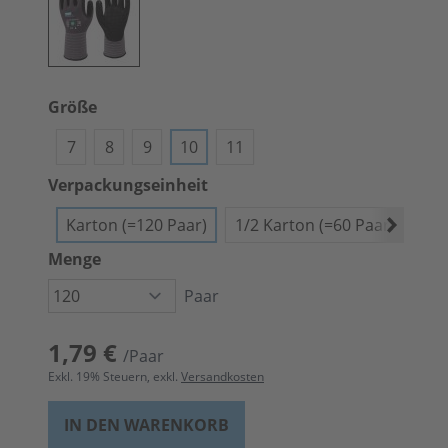
Größe
7
8
9
10
11
Verpackungseinheit
Karton (=120 Paar)
1/2 Karton (=60 Paar)
Anb
Menge
Paar
1,79 €
/Paar
Exkl.
19
% Steuern, exkl.
Versandkosten
IN DEN WARENKORB