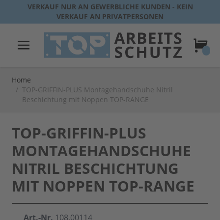
Direkt zum Inhalt
VERKAUF NUR AN GEWERBLICHE KUNDEN - KEIN
VERKAUF AN PRIVATPERSONEN
Warenk
Home
/
TOP-GRIFFIN-PLUS Montagehandschuhe Nitril
Beschichtung mit Noppen TOP-RANGE
TOP-GRIFFIN-PLUS
MONTAGEHANDSCHUHE
NITRIL BESCHICHTUNG
MIT NOPPEN TOP-RANGE
Art.-Nr.
108.00114