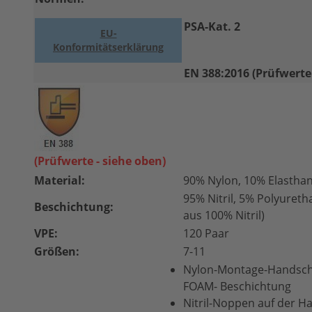
PSA-Kat. 2
EU-
Konformitätserklärung
EN 388:2016 (Prüfwerte:
(Prüfwerte - siehe oben)
Material:
90% Nylon, 10% Elastha
95% Nitril, 5% Polyuret
Beschichtung:
aus 100% Nitril)
VPE:
120 Paar
Größen:
7-11
Nylon-Montage-Handschu
FOAM- Beschichtung
Nitril-Noppen auf der H