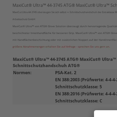
MaxiCut® Ultra™ 44-3745 ATG® MaxiCut® Ultra™ Sc
MaxiCut Ultra 44-3745 überzeugen Sie sich selbst >> Schnittschutzhandschuh der Extraklasse M
Arbeitsschutz GmbH
MaxiCut® Ultra™ von ATG
®
Glove Solution überzeugt durch hervorragende Qualitä
beschichteter Innenhandfläche für besseren Grip.
MaxiCut® Ultra™
von
ATG
®
Glove
mit Handflächenbeschichtung oder mit zusätzlichen Noppen auf der Handinnenflä
größere Abnahmemengen erhalten Sie auf Anfrage - sprechen Sie uns gern an.
MaxiCut® Ultra™ 44-3745 ATG® MaxiCut® Ultra™
Schnittschutzhandschuh ATG®
Normen:
PSA-Kat. 2
EN 388:2003 (Prüfwerte: 4-4-4-
Schnittschutzklasse: 5
EN 388:2016 (Prüfwerte: 4-4-4-
Schnittschutzklasse: C