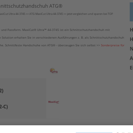
hnittschutzhandschuh ATG®
axiCut Ultra 44-3745 >> ATG MaxiCut Ultra 44-3745 >> jetzt vergleichen und sparen bei TOP
H
t und Passform.
MaxiCut® Ultra™
44-3745 ist ein Schnittschutzhandschuh mit
 Solution
erhalten Sie in verschiedenen Ausführungen z. B. als Schnittschutzhandschuh
H
che. Schnittfeste Handschuhe von
ATG
®
- überzeugen Sie sich selbst >>
Sonderpreise für
A
E
2)
2-C)