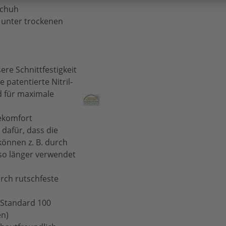
schuh
n unter trockenen
ere Schnittfestigkeit
 patentierte Nitril-
 für maximale
ekomfort
 dafür, dass die
können z. B. durch
so länger verwendet
urch rutschfeste
Standard 100
en)