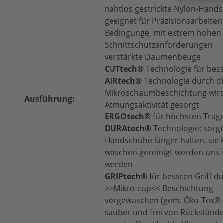
nahtlos gestrickte Nylon-Hand
geeignet für Präzisionsarbeite
Bedingunge, mit extrem hohen
Schnittschutzanforderungen
verstärkte Daumenbeuge
CUTtech®
Technologie für bess
AIRtech®
Technologie durch die
Mikroschaumbeschichtung wird
Ausführung:
Atmungsaktivität gesorgt
ERGOtech®
für höchsten Trag
DURAtech®
Technologie: sorgt
Handschuhe länger halten, sie 
waschen gereinigt werden uns 
werden
GRIPtech®
für bessren Griff d
>>Mikro-cup<< Beschichtung
vorgewaschen (gem. Öko-Tex®-
sauber und frei von Rückständ