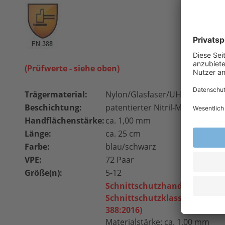
(Prüfwerte - siehe oben)
Trägermaterial:
Nylon/Glasfaser/UHMWPE
Beschichtung:
patentierter Nitril-Mikroschau
Handflächenstärke:
ca. 1,00 mm
Länge:
ca. 25 cm
Farbe:
blau/schwarz
VPE:
72 Paar
Größe(n):
5-12
Schnittschutzhandschuh der
Schnittschutzklasse: 4 (EN 388
388:2016)
Materialstärke: ca. 1,00 mm