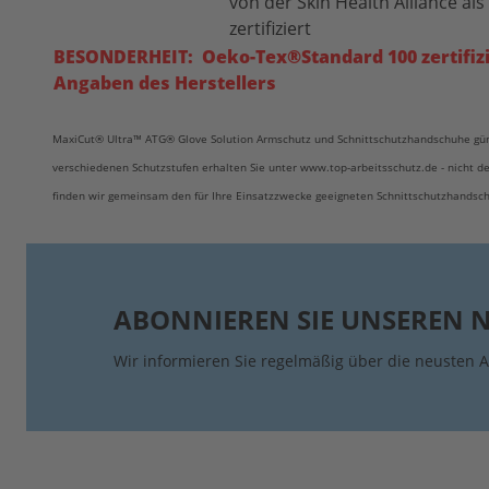
von der Skin Health Alliance al
zertifiziert
BESONDERHEIT:
Oeko-Tex®
Standard 100 zertifiz
Angaben des Herstellers
MaxiCut® Ultra™ ATG® Glove Solution Armschutz und Schnittschutzhandschuhe gün
verschiedenen Schutzstufen erhalten Sie unter www.top-arbeitsschutz.de - nicht d
finden wir gemeinsam den für Ihre Einsatzzwecke geeigneten Schnittschutzhandsc
ABONNIEREN SIE UNSEREN 
Wir informieren Sie regelmäßig über die neusten A