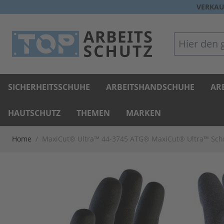
Direkt zum Inhalt
VERKAU
Hier den gan
SICHERHEITSSCHUHE
ARBEITSHANDSCHUHE
AR
HAUTSCHUTZ
THEMEN
MARKEN
Home
/
MaxiCut® Ultra™ 44-3745 ATG® MaxiCut® Ultra™ Sc