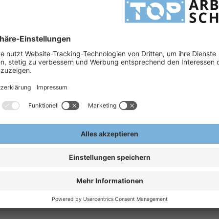
m
:2003) / C (EN