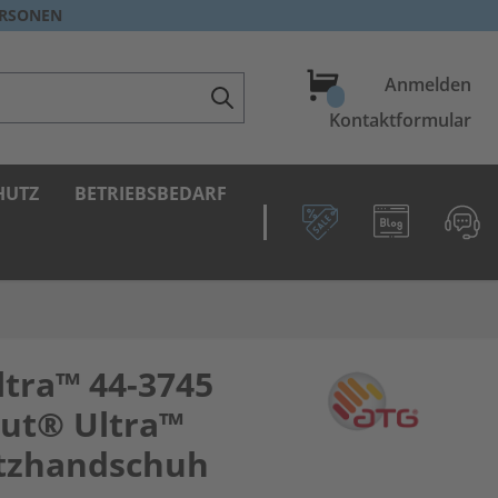
ERSONEN
Warenkorb
Anmelden
Kontaktformular
HUTZ
BETRIEBSBEDARF
tra™ 44-3745
ut® Ultra™
utzhandschuh