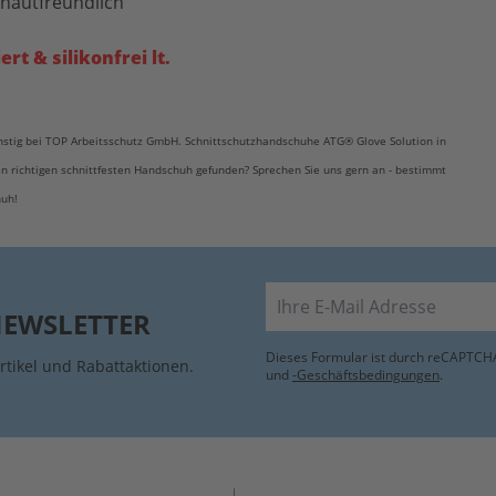
s hautfreundlich
iert
& silikonfrei lt.
stig bei TOP Arbeitsschutz GmbH. Schnittschutzhandschuhe ATG® Glove Solution in
en richtigen schnittfesten Handschuh gefunden? Sprechen Sie uns gern an - bestimmt
huh!
E-Mail
NEWSLETTER
Dieses Formular ist durch reCAPTCHA
rtikel und Rabattaktionen.
und
-Geschäftsbedingungen
.