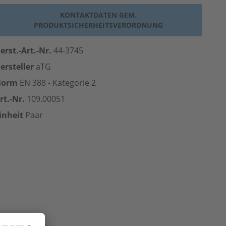
KONTAKTDATEN GEM.
PRODUKTSICHERHEITSVERORDNUNG
erst.-Art.-Nr.
44-3745
ersteller
aTG
Norm
EN 388 - Kategorie 2
rt.-Nr.
109.00051
inheit
Paar