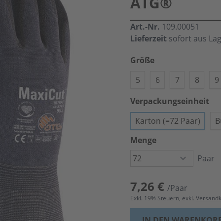
ATG®
Art.-Nr.
109.00051
Lieferzeit
sofort aus La
Größe
5
6
7
8
9
Verpackungseinheit
Karton (=72 Paar)
B
Menge
Paar
7,26 €
/Paar
Exkl.
19
% Steuern, exkl.
Versand
IN DEN WARENKOR