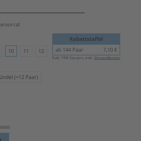
gervorrat
Rabattstaffel
ab 144 Paar
7,10 €
10
11
12
Exkl.
19
% Steuern, exkl.
Versandkosten
ündel (=12 Paar)
kosten
B