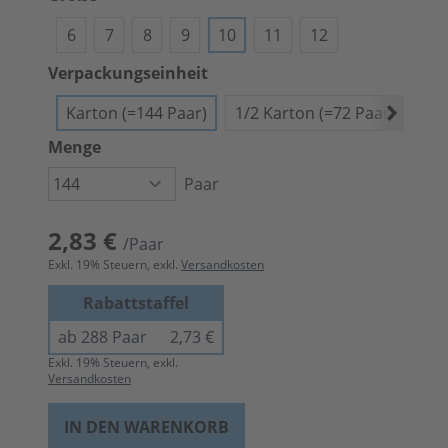
6
7
8
9
10
11
12
Verpackungseinheit
Karton (=144 Paar)
1/2 Karton (=72 Paar)
Bün
Menge
Paar
2,83 €
/Paar
Exkl.
19
% Steuern, exkl.
Versandkosten
Rabattstaffel
ab 288 Paar
2,73 €
Exkl.
19
% Steuern, exkl.
Versandkosten
IN DEN WARENKORB