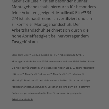
Maxiflex® Elite™ ist ein besonder dünner
Montagehandschuh, hierdurch für besonders
feine Arbeiten geeignet. Maxiflex® Elite™ 34-
274 ist als hautfreundlich zertifiziert und ein
silikonfreier Montagehandschuh. Der
Arbeitshandschuh
zeichnet sich durch die
hohe Abrieffestigkeit bei hervorragendem
Tastgefühl aus.
günstig bei TOP Arbeitsschutz GmbH.
MaxiFlex® Elite
™
34-274
Montagehandschuhe von ATG
®
sowie viele weitere ATG
®
Artikel finden
Sie hier:
zur Übersicht hier klicken
Hier finden Sie z. B. auch:
Maxiflex®
Ultimate™, Maxiflex® Endurance™, Maxiflex® Cut™, Maxicut®,
Maxidry®
,
Maxichem®
und viele weitere Artikel. Nicht den richtigen
Montagehandschuh gefunden? Sprechen Sie uns gern an - bestimmt
finden wir gemeinsam den für Ihre Einsatzzwecke geeigneten
Arbeitshandschuh
!