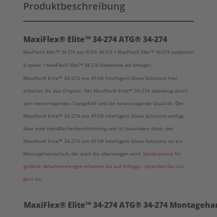
Produktbeschreibung
MaxiFlex® Elite™ 34-274
ATG® 34-274
™
™
MaxiFlex® Elite
34-274 von ATG® 34-274 < MaxiFlex® Elite
34-274 vergleichen
™
& sparen > MaxiFlex® Elite
34-274 Sonderpreis auf Anfrage!!
Maxiflex® Elite™ 34-274
von ATG® Intelligent Glove Solutions hier
erhalten Sie das Original. Der
Maxiflex® Elite™ 34-274
überzeug durch
sein hervorragendes Tastgefühl und die herausragende Qualität.
Der
Maxiflex® Elite™ 34-274
von ATG® Intelligent Glove Solutions
verfügt
über eine Handflächenbeschichtung und ist besonders dünn. der
Maxiflex® Elite™ 34-274
von ATG® Intelligent Glove Solutions
ist ein
Montagehandschuh, der auch Sie überzeugen wird.
Sonderpreise für
größere Abnahmemengen erhalten Sie auf Anfrage - sprechen Sie uns
gern an.
MaxiFlex® Elite™ 34-274
ATG
® 34-274 Montageh