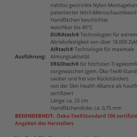
nahtlos gestrickte Nylon-Montageha
patentierter Nitril-Mikroschaumbesc
Handflächen beschichtet
waschbar bis 40°C
DURAtech®
Technologien für extre
Abriebsfestigkeit von über 18.000 Zyk
AIRtech®
Technologie für maximale
Ausführung:
Atmungsaktivität
ERGOtech®
für höchsten Tragekomf
vorgewaschen (gem. Öko-Tex®-Stand
sauber und frei von Rückständen)
von der Skin Health Alliance als hautf
zertifiziert
Länge: ca. 25 cm
Handflächendicke: ca. 0,75 mm
BESONDERHEIT:
Oeko-Tex®
Standard 100 zertifizi
Angaben des Herstellers