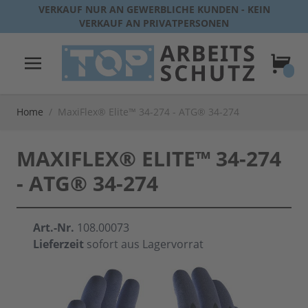
Direkt zum Inhalt
VERKAUF NUR AN GEWERBLICHE KUNDEN - KEIN
VERKAUF AN PRIVATPERSONEN
Warenk
Home
/
MaxiFlex® Elite™ 34-274 - ATG® 34-274
MAXIFLEX® ELITE™ 34-274
- ATG® 34-274
Art.-Nr.
108.00073
Lieferzeit
sofort aus Lagervorrat