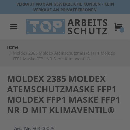
Direkt zum Inhalt
VERKAUF NUR AN GEWERBLICHE KUNDEN - KEIN
VERKAUF AN PRIVATPERSONEN
Warenk
Home
/
Moldex 2385 Moldex Atemschutzmaske FFP1 Moldex
FFP1 Maske FFP1 NR D mit Klimaventil®
MOLDEX 2385 MOLDEX
ATEMSCHUTZMASKE FFP1
MOLDEX FFP1 MASKE FFP1
NR D MIT KLIMAVENTIL®
Art.-Nr.
503.00025