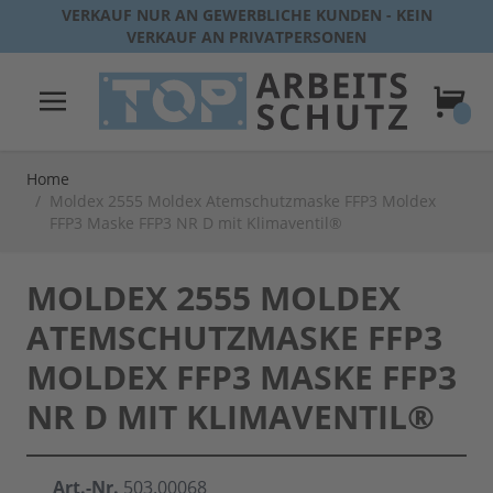
Direkt zum Inhalt
VERKAUF NUR AN GEWERBLICHE KUNDEN - KEIN
VERKAUF AN PRIVATPERSONEN
Warenk
Home
/
Moldex 2555 Moldex Atemschutzmaske FFP3 Moldex
FFP3 Maske FFP3 NR D mit Klimaventil®
MOLDEX 2555 MOLDEX
ATEMSCHUTZMASKE FFP3
MOLDEX FFP3 MASKE FFP3
NR D MIT KLIMAVENTIL®
Art.-Nr.
503.00068