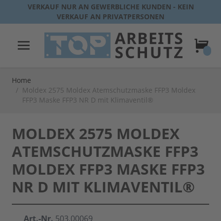
Direkt zum Inhalt
VERKAUF NUR AN GEWERBLICHE KUNDEN - KEIN
VERKAUF AN PRIVATPERSONEN
Warenk
Home
/
Moldex 2575 Moldex Atemschutzmaske FFP3 Moldex
FFP3 Maske FFP3 NR D mit Klimaventil®
MOLDEX 2575 MOLDEX
ATEMSCHUTZMASKE FFP3
MOLDEX FFP3 MASKE FFP3
NR D MIT KLIMAVENTIL®
Art.-Nr.
503.00069