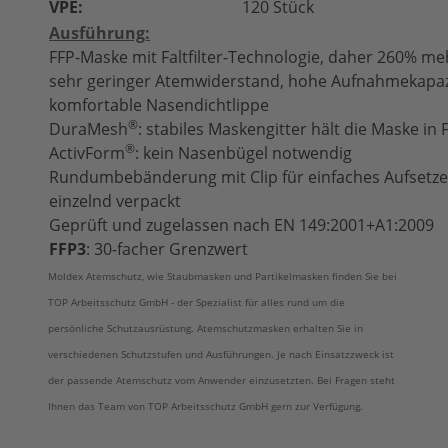
VPE:
120 Stück
Ausführung:
FFP-Maske mit Faltfilter-Technologie, daher 260% meh
sehr geringer Atemwiderstand, hohe Aufnahmekapaz
komfortable Nasendichtlippe
®
DuraMesh
: stabiles Maskengitter hält die Maske in
®
ActivForm
: kein Nasenbügel notwendig
Rundumbebänderung mit Clip für einfaches Aufsetze
einzelnd verpackt
Geprüft und zugelassen nach EN 149:2001+A1:2009
FFP3
: 30-facher Grenzwert
Moldex Atemschutz, wie Staubmasken und Partikelmasken finden Sie bei
TOP Arbeitsschutz GmbH - der Spezialist für alles rund um die
persönliche Schutzausrüstung. Atemschutzmasken erhalten Sie in
verschiedenen Schutzstufen und Ausführungen. Je nach Einsatzzweck ist
der passende Atemschutz vom Anwender einzusetzten. Bei Fragen steht
Ihnen das Team von TOP Arbeitsschutz GmbH gern zur Verfügung.