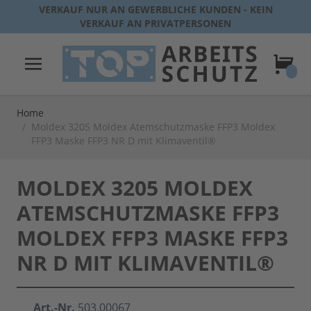
Direkt zum Inhalt
VERKAUF NUR AN GEWERBLICHE KUNDEN - KEIN
VERKAUF AN PRIVATPERSONEN
Warenk
Home
/
Moldex 3205 Moldex Atemschutzmaske FFP3 Moldex
FFP3 Maske FFP3 NR D mit Klimaventil®
MOLDEX 3205 MOLDEX
ATEMSCHUTZMASKE FFP3
MOLDEX FFP3 MASKE FFP3
NR D MIT KLIMAVENTIL®
Art.-Nr.
503.00067