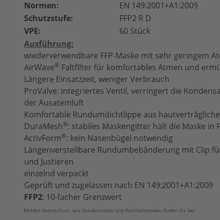
Normen:
EN 149:2001+A1:2009
Schutzstufe:
FFP2 R D
VPE:
60 Stück
Ausführung:
wiederverwendbare FFP-Maske mit sehr geringem A
®
AirWave
Faltfilter für komfortables Atmen und erm
Längere Einsatzzeit, weniger Verbrauch
ProValve: integriertes Ventil, verringert die Kondens
der Ausatemluft
Komfortable Rundumdichtlippe aus hautverträglich
®
DuraMesh
: stabiles Maskengitter hält die Maske in
®
ActivForm
: kein Nasenbügel notwendig
Längenverstellbare Rundumbebänderung mit Clip für
und Justieren
einzelnd verpackt
Geprüft und zugelassen nach EN 149:2001+A1:2009
FFP2
: 10-facher Grenzwert
Moldex Atemschutz, wie Staubmasken und Partikelmasken finden Sie bei