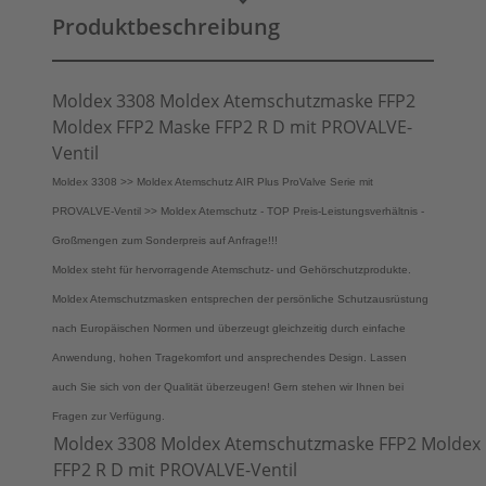
Produktbeschreibung
Moldex 3308 Moldex Atemschutzmaske FFP2
Moldex FFP2 Maske FFP2 R D mit PROVALVE-
Ventil
Moldex 3308 >> Moldex Atemschutz AIR Plus ProValve
Serie
mit
PROVALVE-Ventil >> Moldex Atemschutz - TOP Preis-Leistungsverhältnis -
Großmengen zum Sonderpreis auf Anfrage!!!
Moldex steht für hervorragende Atemschutz- und Gehörschutzprodukte.
Moldex Atemschutzmasken entsprechen der persönliche Schutzausrüstung
nach Europäischen Normen und überzeugt gleichzeitig durch einfache
Anwendung, hohen Tragekomfort und ansprechendes Design. Lassen
auch Sie sich von der Qualität überzeugen! Gern stehen wir Ihnen bei
Fragen zur Verfügung.
Moldex 3308 Moldex Atemschutzmaske FFP2 Moldex
FFP2 R D mit PROVALVE-Ventil