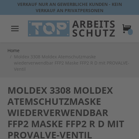
Direkt zum Inhalt
VERKAUF NUR AN GEWERBLICHE KUNDEN - KEIN
VERKAUF AN PRIVATPERSONEN
Warenk
Home
/
Moldex 3308 Moldex Atemschutzmaske
wiederverwendbar FFP2 Maske FFP2 R D mit PROVALVE-
Ventil
MOLDEX 3308 MOLDEX
ATEMSCHUTZMASKE
WIEDERVERWENDBAR
FFP2 MASKE FFP2 R D MIT
PROVALVE-VENTIL