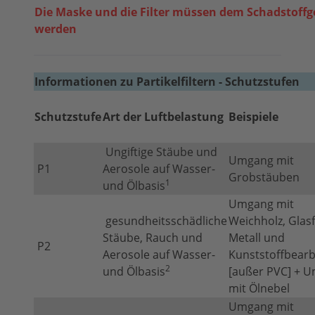
Die Maske und die Filter müssen dem Schadstoff
werden
Informationen zu Partikelfiltern - Schutzstufen
Schutzstufe
Art der Luftbelastung
Beispiele
Ungiftige Stäube und
Umgang mit
P1
Aerosole auf Wasser-
Grobstäuben
1
und Ölbasis
Umgang mit
gesundheitsschädliche
Weichholz, Glas
Stäube, Rauch und
Metall und
P2
Aerosole auf Wasser-
Kunststoffbearb
2
und Ölbasis
[außer PVC] + 
mit Ölnebel
Umgang mit