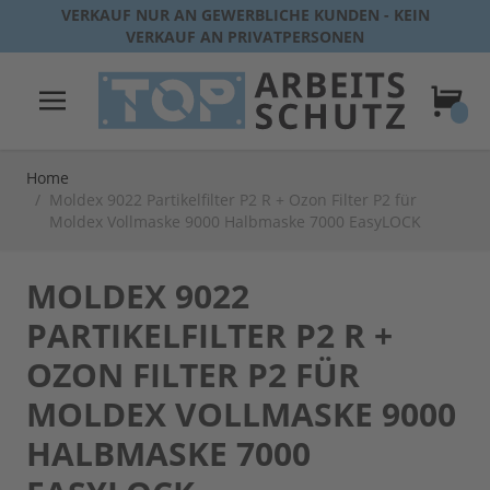
Direkt zum Inhalt
VERKAUF NUR AN GEWERBLICHE KUNDEN - KEIN
VERKAUF AN PRIVATPERSONEN
Warenk
Home
/
Moldex 9022 Partikelfilter P2 R + Ozon Filter P2 für
Moldex Vollmaske 9000 Halbmaske 7000 EasyLOCK
MOLDEX 9022
PARTIKELFILTER P2 R +
OZON FILTER P2 FÜR
MOLDEX VOLLMASKE 9000
HALBMASKE 7000