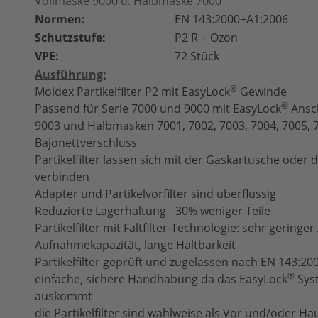
Vollmaske 9000 u. Halbmaske 7000
Normen:
EN 143:2000+A1:2006
Schutzstufe:
P2 R + Ozon
VPE:
72 Stück
Ausführung:
®
Moldex Partikelfilter P2 mit EasyLock
Gewinde
®
Passend für Serie 7000 und 9000 mit EasyLock
Ansch
9003 und Halbmasken 7001, 7002, 7003, 7004, 7005, 
Bajonettverschluss
Partikelfilter lassen sich mit der Gaskartusche oder
verbinden
Adapter und Partikelvorfilter sind überflüssig
Reduzierte Lagerhaltung - 30% weniger Teile
Partikelfilter mit Faltfilter-Technologie: sehr gerin
Aufnahmekapazität, lange Haltbarkeit
Partikelfilter geprüft und zugelassen nach EN 143:2
®
einfache, sichere Handhabung da das
EasyLock
­Sy
auskommt
die Partikelfilter sind wahlweise als Vor­ und/oder Hau