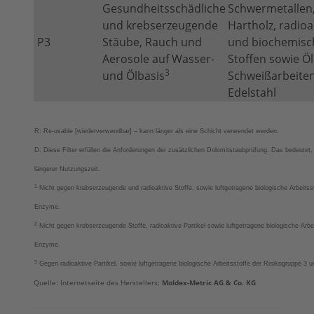
Gesundheitsschädliche
Schwermetallen
und krebserzeugende
Hartholz, radioa
P3
Stäube, Rauch und
und biochemisc
Aerosole auf Wasser-
Stoffen sowie Öl
3
und Ölbasis
Schweißarbeite
Edelstahl
R: Re-usable [wiederverwendbar] – kann länger als eine Schicht verwendet werden.
D: Diese Filter erfüllen die Anforderungen der zusätzlichen Dolomitstaubprüfung. Das bedeutet
längerer Nutzungszeit.
1
Nicht gegen krebserzeugende und radioaktive Stoffe, sowie luftgetragene biologische Arbeitss
Enzyme.
2
Nicht gegen krebserzeugende Stoffe, radioaktive Partikel sowie luftgetragene biologische Arbe
Enzyme.
3
Gegen radioaktive Partikel, sowie luftgetragene biologische Arbeitsstoffe der Risikogruppe 3
Quelle: Internetseite des Herstellers:
Moldex-Metric AG & Co. KG