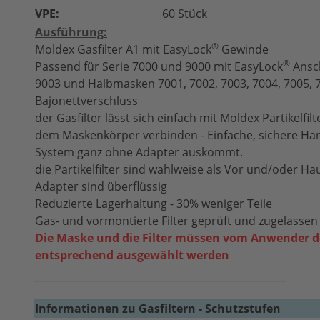
VPE:
60 Stück
Ausführung:
®
Moldex Gasfilter A1 mit EasyLock
Gewinde
®
Passend für Serie 7000 und 9000 mit EasyLock
Ansch
9003 und Halbmasken 7001, 7002, 7003, 7004, 7005, 
Bajonettverschluss
der Gasfilter lässt sich einfach mit Moldex Partikelfi
dem Maskenkörper verbinden - Einfache, sichere Ha
System ganz ohne Adapter auskommt.
die Partikelfilter sind wahlweise als Vor­ und/oder Ha
Adapter sind überflüssig
Reduzierte Lagerhaltung - 30% weniger Teile
Gas- und vormontierte Filter geprüft und zugelasse
Die Maske und die Filter müssen vom Anwender d
entsprechend ausgewählt werden
Informationen zu Gasfiltern - Schutzstufen