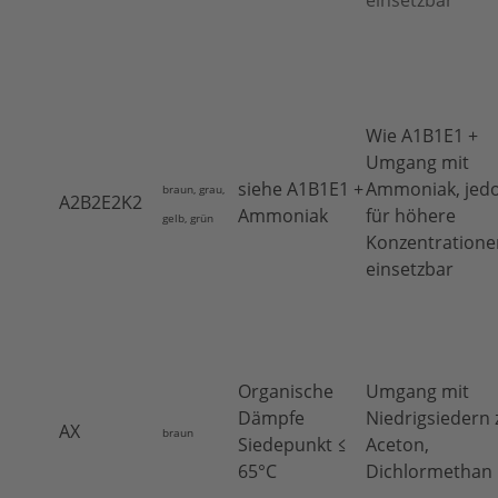
einsetzbar
Wie A1B1E1 +
Umgang mit
siehe A1B1E1 +
Ammoniak, jed
braun, grau,
A2B2E2K2
Ammoniak
für höhere
gelb, grün
Konzentratione
einsetzbar
Organische
Umgang mit
Dämpfe
Niedrigsiedern z
AX
braun
Siedepunkt ≤
Aceton,
65°C
Dichlormethan