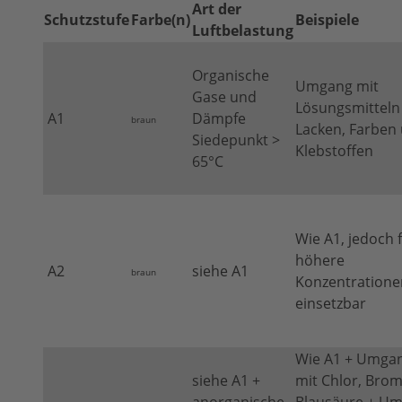
Art der
Schutzstufe
Farbe(n)
Beispiele
Luftbelastung
Organische
Umgang mit
Gase und
Lösungsmitteln
A1
Dämpfe
braun
Lacken, Farben
Siedepunkt >
Klebstoffen
65°C
Wie A1, jedoch 
höhere
A2
siehe A1
braun
Konzentratione
einsetzbar
Wie A1 + Umga
siehe A1 +
mit Chlor, Brom