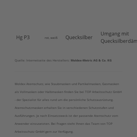
Umgang mit
Hg P3
Quecksilber
rot, weiß
Quecksilberdä
Quelle: Internetseite des Herstellers:
Moldex-Metric AG & Co. KG
Moldex Atemschutz, wie Staubmasken und Partikelmasken, Gasmasken
als Vollmasken oder Halbmasken finden Sie bei TOP Arbeitsschutz GmbH
- der Spezialist für alles rund um die persönliche Schutzausrüstung.
Atemschutzmasken erhalten Sie in verschiedenen Schutzstufen und
Ausführungen. Je nach Einsatzzweck ist der passende Atemschutz vom
Anwender einzusetzten. Bei Fragen steht Ihnen das Team von TOP
Arbeitsschutz GmbH gern zur Verfügung.