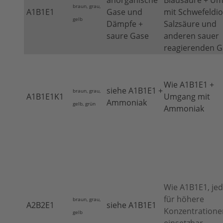
anorganische
Blausäure + U
braun, grau,
A1B1E1
Gase und
mit Schwefeldio
gelb
Dämpfe +
Salzsäure und
saure Gase
anderen sauer
reagierenden 
Wie A1B1E1 +
siehe A1B1E1 +
braun, grau,
A1B1E1K1
Umgang mit
Ammoniak
gelb, grün
Ammoniak
Wie A1B1E1, je
für höhere
braun, grau,
A2B2E1
siehe A1B1E1
Konzentratione
gelb