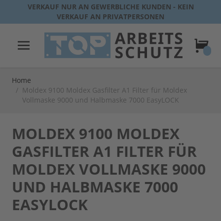
Direkt zum Inhalt
VERKAUF NUR AN GEWERBLICHE KUNDEN - KEIN
VERKAUF AN PRIVATPERSONEN
Warenk
Home
/
Moldex 9100 Moldex Gasfilter A1 Filter für Moldex
Vollmaske 9000 und Halbmaske 7000 EasyLOCK
MOLDEX 9100 MOLDEX
GASFILTER A1 FILTER FÜR
MOLDEX VOLLMASKE 9000
UND HALBMASKE 7000
EASYLOCK