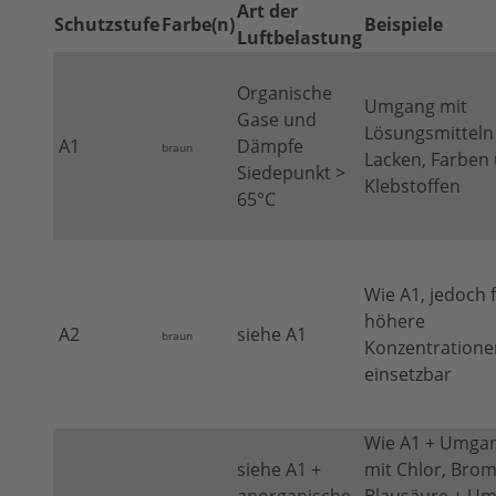
Art der
Schutzstufe
Farbe(n)
Beispiele
Luftbelastung
Organische
Umgang mit
Gase und
Lösungsmitteln
A1
Dämpfe
braun
Lacken, Farben
Siedepunkt >
Klebstoffen
65°C
Wie A1, jedoch 
höhere
A2
siehe A1
braun
Konzentratione
einsetzbar
Wie A1 + Umga
siehe A1 +
mit Chlor, Brom