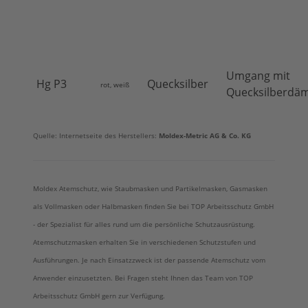
Umgang mit
Hg P3
Quecksilber
rot, weiß
Quecksilberdä
Quelle: Internetseite des Herstellers:
Moldex-Metric AG & Co. KG
Moldex Atemschutz, wie Staubmasken und Partikelmasken, Gasmasken
als Vollmasken oder Halbmasken finden Sie bei TOP Arbeitsschutz GmbH
- der Spezialist für alles rund um die persönliche Schutzausrüstung.
Atemschutzmasken erhalten Sie in verschiedenen Schutzstufen und
Ausführungen. Je nach Einsatzzweck ist der passende Atemschutz vom
Anwender einzusetzten. Bei Fragen steht Ihnen das Team von TOP
Arbeitsschutz GmbH gern zur Verfügung.