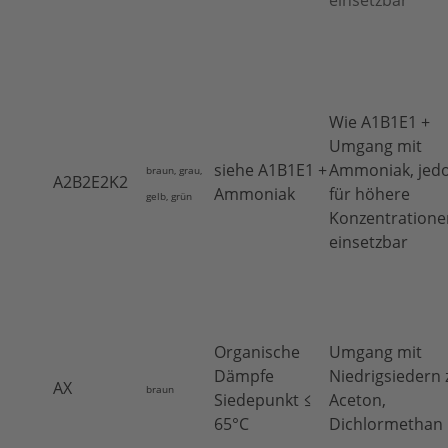
einsetzbar
Wie A1B1E1 +
Umgang mit
siehe A1B1E1 +
Ammoniak, jed
braun, grau,
A2B2E2K2
Ammoniak
für höhere
gelb, grün
Konzentratione
einsetzbar
Organische
Umgang mit
Dämpfe
Niedrigsiedern z
AX
braun
Siedepunkt ≤
Aceton,
65°C
Dichlormethan