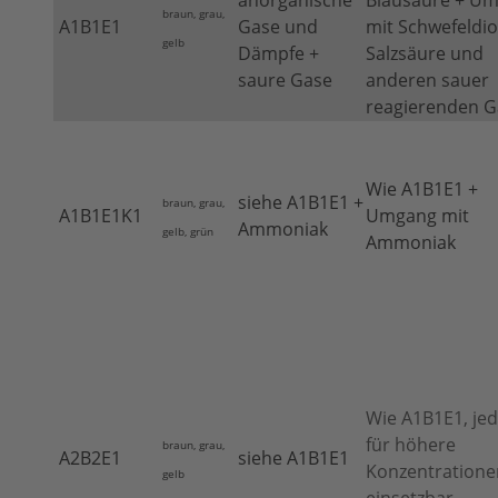
anorganische
Blausäure + U
braun, grau,
A1B1E1
Gase und
mit Schwefeldio
gelb
Dämpfe +
Salzsäure und
saure Gase
anderen sauer
reagierenden 
Wie A1B1E1 +
siehe A1B1E1 +
braun, grau,
A1B1E1K1
Umgang mit
Ammoniak
gelb, grün
Ammoniak
Wie A1B1E1, je
für höhere
braun, grau,
A2B2E1
siehe A1B1E1
Konzentratione
gelb