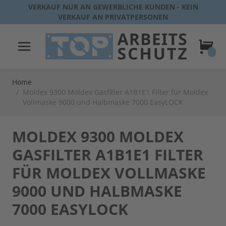
Direkt zum Inhalt
VERKAUF NUR AN GEWERBLICHE KUNDEN - KEIN
VERKAUF AN PRIVATPERSONEN
Warenk
Home
/
Moldex 9300 Moldex Gasfilter A1B1E1 Filter für Moldex
Vollmaske 9000 und Halbmaske 7000 EasyLOCK
MOLDEX 9300 MOLDEX
GASFILTER A1B1E1 FILTER
FÜR MOLDEX VOLLMASKE
9000 UND HALBMASKE
7000 EASYLOCK