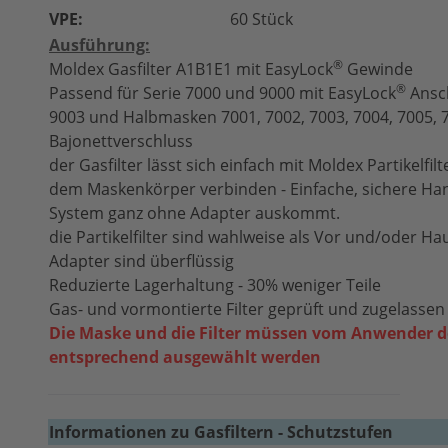
VPE:
60 Stück
Ausführung:
®
Moldex Gasfilter A1B1E1 mit EasyLock
Gewinde
®
Passend für Serie 7000 und 9000 mit EasyLock
Ansch
9003 und Halbmasken 7001, 7002, 7003, 7004, 7005, 
Bajonettverschluss
der Gasfilter lässt sich einfach mit Moldex Partikelfi
dem Maskenkörper verbinden - Einfache, sichere Ha
System ganz ohne Adapter auskommt.
die Partikelfilter sind wahlweise als Vor­ und/oder Ha
Adapter sind überflüssig
Reduzierte Lagerhaltung - 30% weniger Teile
Gas- und vormontierte Filter geprüft und zugelasse
Die Maske und die Filter müssen vom Anwender d
entsprechend ausgewählt werden
Informationen zu Gasfiltern - Schutzstufen