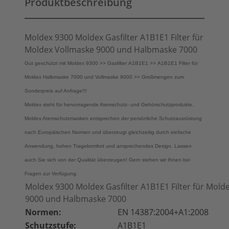
Produktbeschreibung
Moldex 9300 Moldex Gasfilter A1B1E1 Filter für
Moldex Vollmaske 9000 und Halbmaske 7000
Gut geschützt mit Moldex 9300 >> Gasfilter A1B1E1 >> A1B1E1 Filter für
Moldex Halbmaske 7000 und Vollmaske 9000 >> Großmengen zum
Sonderpreis auf Anfrage!!!
Moldex steht für hervorragende Atemschutz- und Gehörschutzprodukte.
Moldex Atemschutzmasken entsprechen der persönliche Schutzausrüstung
nach Europäischen Normen und überzeugt gleichzeitig durch einfache
Anwendung, hohen Tragekomfort und ansprechendes Design. Lassen
auch Sie sich von der Qualität überzeugen! Gern stehen wir Ihnen bei
Fragen zur Verfügung.
Moldex 9300 Moldex Gasfilter A1B1E1 Filter für Mold
9000 und Halbmaske 7000
Normen:
EN 14387:2004+A1:2008
Schutzstufe:
A1
B1E1