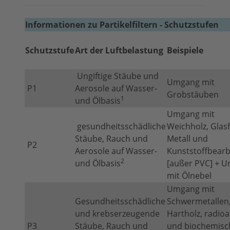
Informationen zu Partikelfiltern - Schutzstufen
Schutzstufe
Art der Luftbelastung
Beispiele
Ungiftige Stäube und
Umgang mit
P1
Aerosole auf Wasser-
Grobstäuben
1
und Ölbasis
Umgang mit
gesundheitsschädliche
Weichholz, Glas
Stäube, Rauch und
Metall und
P2
Aerosole auf Wasser-
Kunststoffbearb
2
und Ölbasis
[außer PVC] + 
mit Ölnebel
Umgang mit
Gesundheitsschädliche
Schwermetallen
und krebserzeugende
Hartholz, radioa
P3
Stäube, Rauch und
und biochemisc