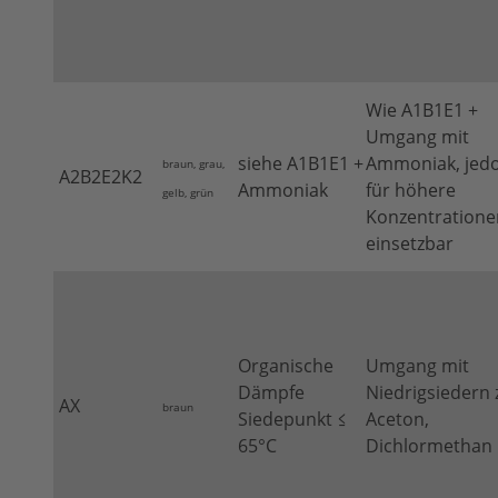
Wie A1B1E1 +
Umgang mit
siehe A1B1E1 +
Ammoniak, jed
braun, grau,
A2B2E2K2
Ammoniak
für höhere
gelb, grün
Konzentratione
einsetzbar
Organische
Umgang mit
Dämpfe
Niedrigsiedern z
AX
braun
Siedepunkt ≤
Aceton,
65°C
Dichlormethan