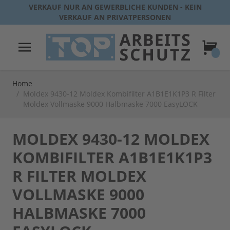
Direkt zum Inhalt
VERKAUF NUR AN GEWERBLICHE KUNDEN - KEIN
VERKAUF AN PRIVATPERSONEN
Warenk
Home
/
Moldex 9430-12 Moldex Kombifilter A1B1E1K1P3 R Filter
Moldex Vollmaske 9000 Halbmaske 7000 EasyLOCK
MOLDEX 9430-12 MOLDEX
KOMBIFILTER A1B1E1K1P3
R FILTER MOLDEX
VOLLMASKE 9000
HALBMASKE 7000