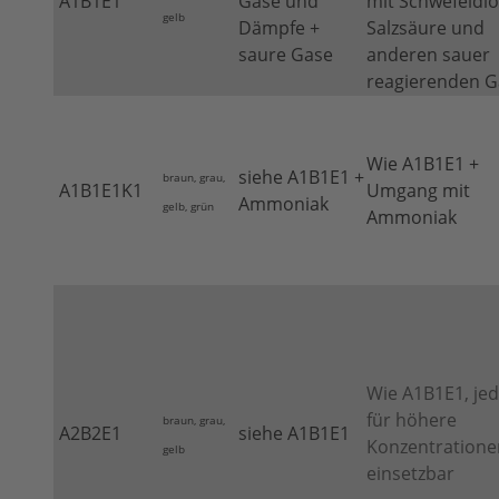
A1B1E1
Gase und
mit Schwefeldio
gelb
Dämpfe +
Salzsäure und
saure Gase
anderen sauer
reagierenden 
Wie A1B1E1 +
siehe A1B1E1 +
braun, grau,
A1B1E1K1
Umgang mit
Ammoniak
gelb, grün
Ammoniak
Wie A1B1E1, je
für höhere
braun, grau,
A2B2E1
siehe A1B1E1
Konzentratione
gelb
einsetzbar