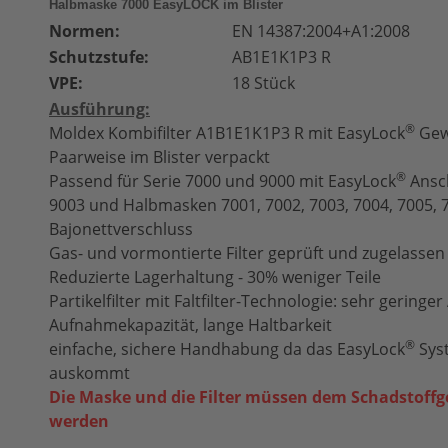
Halbmaske 7000 EasyLOCK im Blister
Normen:
EN 14387:2004+A1:2008
Schutzstufe:
AB1E1K1P3 R
VPE:
18 Stück
Ausführung:
®
Moldex Kombifilter
A1B1E1K1P3 R
mit EasyLock
Gew
Paarweise im Blister verpackt
®
Passend für Serie 7000 und 9000 mit EasyLock
Ansch
9003 und Halbmasken 7001, 7002, 7003, 7004, 7005, 
Bajonettverschluss
Gas- und vormontierte Filter geprüft und zugelasse
Reduzierte Lagerhaltung - 30% weniger Teile
Partikelfilter mit Faltfilter-Technologie: sehr gerin
Aufnahmekapazität, lange Haltbarkeit
®
einfache, sichere Handhabung da das
EasyLock
­Sy
auskommt
Die Maske und die Filter müssen dem Schadstoff
werden