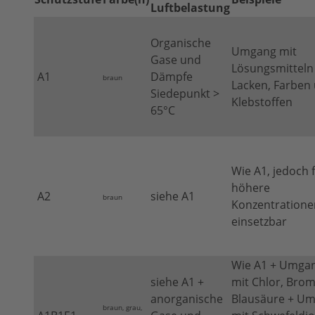
Luftbelastung
Organische
Umgang mit
Gase und
Lösungsmitteln
A1
Dämpfe
braun
Lacken, Farben
Siedepunkt >
Klebstoffen
65°C
Wie A1, jedoch 
höhere
A2
siehe A1
braun
Konzentratione
einsetzbar
Wie A1 + Umga
siehe A1 +
mit Chlor, Brom
anorganische
Blausäure + U
braun, grau,