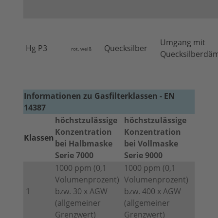
Umgang mit
Hg P3
Quecksilber
rot, weiß
Quecksilberdä
Informationen zu Gasfilterklassen - EN
14387
höchstzulässige
höchstzulässige
Konzentration
Konzentration
Klassen
bei Halbmaske
bei Vollmaske
Serie 7000
Serie 9000
1000 ppm (0,1
1000 ppm (0,1
Volumenprozent)
Volumenprozent)
1
bzw. 30 x AGW
bzw. 400 x AGW
(allgemeiner
(allgemeiner
Grenzwert)
Grenzwert)