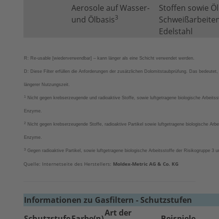
Aerosole auf Wasser-
Stoffen sowie Öl
3
und Ölbasis
Schweißarbeite
Edelstahl
R: Re-usable [wiederverwendbar] – kann länger als eine Schicht verwendet werden.
D: Diese Filter erfüllen die Anforderungen der zusätzlichen Dolomitstaubprüfung. Das bedeutet
längerer Nutzungszeit.
1
Nicht gegen krebserzeugende und radioaktive Stoffe, sowie luftgetragene biologische Arbeitss
Enzyme.
2
Nicht gegen krebserzeugende Stoffe, radioaktive Partikel sowie luftgetragene biologische Arbe
Enzyme.
3
Gegen radioaktive Partikel, sowie luftgetragene biologische Arbeitsstoffe der Risikogruppe 3
Quelle: Internetseite des Herstellers:
Moldex-Metric AG & Co. KG
Informationen zu Gasfiltern - Schutzstufen
Art der
Schutzstufe
Farbe(n)
Beispiele