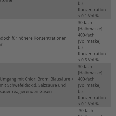
stoffen
bis
Konzentration
< 0,1 Vol.%
30-fach
[Halbmaske]
400-fach
jedoch für höhere Konzentrationen
[Vollmaske]
ar
bis
Konzentration
< 0,5 Vol.%
30-fach
[Halbmaske]
 Umgang mit Chlor, Brom, Blausäure +
400-fach
it Schwefeldioxid, Salzsäure und
[Vollmaske]
sauer reagierenden Gasen
bis
Konzentration
< 0,1 Vol.%
30-fach