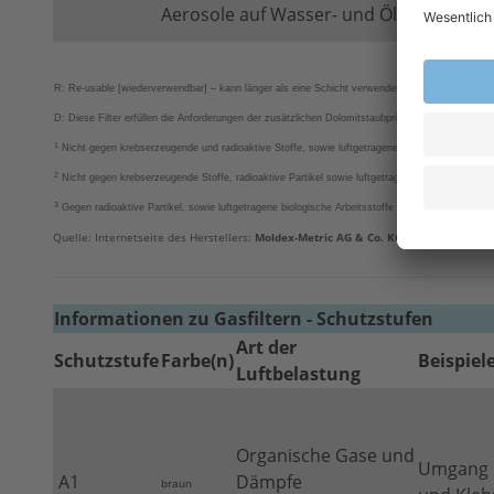
s
3
Aerosole auf Wasser- und Ölbasis
E
R: Re-usable [wiederverwendbar] – kann länger als eine Schicht verwendet werden.
D: Diese Filter erfüllen die Anforderungen der zusätzlichen Dolomitstaubprüfung. Das bedeutet
1
Nicht gegen krebserzeugende und radioaktive Stoffe, sowie luftgetragene biologische Arbeits
2
Nicht gegen krebserzeugende Stoffe, radioaktive Partikel sowie luftgetragene biologische Arb
3
Gegen radioaktive Partikel, sowie luftgetragene biologische Arbeitsstoffe der Risikogruppe 3
Quelle: Internetseite des Herstellers:
Moldex-Metric AG & Co. KG
Informationen zu Gasfiltern - Schutzstufen
Art der
Schutzstufe
Farbe(n)
Beispiel
Luftbelastung
Organische Gase und
Umgang m
A1
Dämpfe
braun