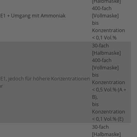
[Halbmaske]
400-fach
1E1 + Umgang mit Ammoniak
[Vollmaske]
bis
Konzentration
< 0,1 Vol.%
30-fach
[Halbmaske]
400-fach
[Vollmaske]
bis
E1, jedoch für höhere Konzentrationen
Konzentration
ar
< 0,5 Vol.% (A +
B),
bis
Konzentration
< 0,1 Vol.% (E)
30-fach
[Halbmaske]