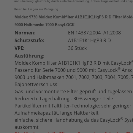
und überzeugt gleichzeitig durch einfache Anwendung, hohen Tragekomfort und anspr
Ihnen bei Fragen zur Verfügung.
Moldex 9730 Moldex Kombifilter A1B1E1K1HgP3 R D Filter Mold
9000 Halbmaske 7000 EasyLOCK
Normen:
EN 14387:2004+A1:2008
Schutzstufe:
A1B1E1K1HgP3 R D
VPE:
36 Stück
Ausführung:
Moldex Kombifilter
A1B1E1K1HgP3 R D
mit EasyLock
®
Passend für Serie 7000 und 9000 mit EasyLock
Ansch
9003 und Halbmasken 7001, 7002, 7003, 7004, 7005, 
Bajonettverschluss
Gas- und vormontierte Filter geprüft und zugelasse
Reduzierte Lagerhaltung - 30% weniger Teile
Partikelfilter mit Faltfilter-Technologie: sehr gerin
Aufnahmekapazität, lange Haltbarkeit
®
einfache, sichere Handhabung da das
EasyLock
­Sy
auskommt