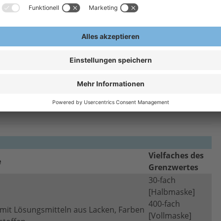
owie Ölnebel; Schweißarbeiten von
400
delstahl
[Vollmaske]
, weniger Atemwiderstand bei längerer Nutzungszeit.
stoffe der Risikogruppen 2 und 3 + Enzyme.
eitsstoffe der Risikogruppe 3 und Enzyme.
 und Enzyme.
Vielfaches des
e
Grenzwertes
30-fach
[Halbmaske]
400-fach
it Lösungsmitteln aus Lacken, Farben
[Vollmaske]