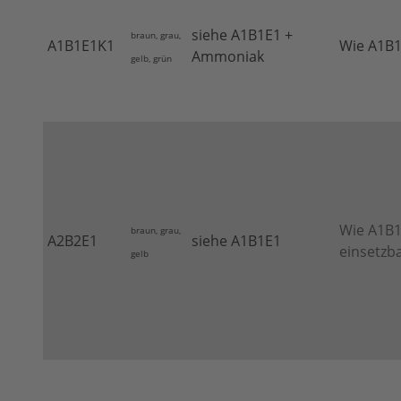
siehe A1B1E1 +
braun, grau,
A1B1E1K1
Wie A1B
Ammoniak
gelb, grün
Wie A1B1
braun, grau,
A2B2E1
siehe A1B1E1
einsetzb
gelb