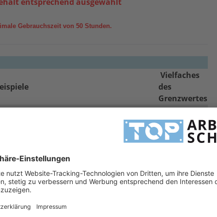
gehalt entsprechend ausgewählt
ximale
Gebrauchszeit von 50 Stunden.
Vielfaches
eispiele
des
Grenzwertes
4
mgang mit Grobstäuben
[Halbmaske]
4 [Vollmaske]
10
mgang mit Weichholz, Glasfasern, Metall
[Halbmaske]
nd Kunststoffbearbeitung [außer PVC] +
15
mgang mit Ölnebel
[Vollmaske]
mgang mit Schwermetallen, Hartholz,
30
adioaktiven und biochemischen Stoffen
[Halbmaske]