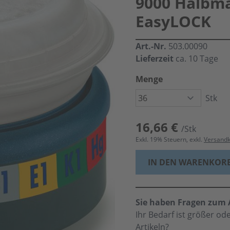
9000 Halbm
EasyLOCK
Art.-Nr.
503.00090
Lieferzeit
ca. 10 Tage
Menge
Stk
16,66 €
/Stk
Exkl.
19
% Steuern, exkl.
Versand
IN DEN WARENKOR
Sie haben Fragen zum A
Ihr Bedarf ist größer o
Artikeln?