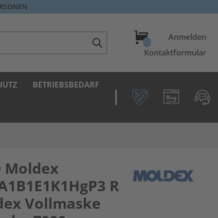
ERSONEN
Warenkorb
Anmelden
Kontaktformular
HUTZ
BETRIEBSBEDARF
0 Moldex
 A1B1E1K1HgP3 R
ldex Vollmaske