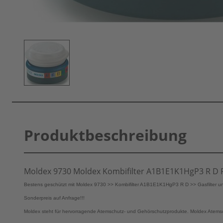
Produktbeschreibung
Moldex 9730 Moldex Kombifilter A1B1E1K1HgP3 R D 
Bestens geschützt mit Moldex 9730 >> Kombifilter A1B1E1K1HgP3 R D >> Gasfilter u
Sonderpreis auf Anfrage!!!
Moldex steht für hervorragende Atemschutz- und Gehörschutzprodukte. Moldex Atem