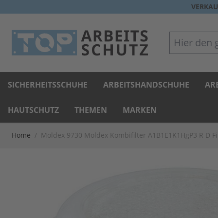
Direkt zum Inhalt
VERKAU
Hier den gan
SICHERHEITSSCHUHE
ARBEITSHANDSCHUHE
AR
HAUTSCHUTZ
THEMEN
MARKEN
Home
/
Moldex 9730 Moldex Kombifilter A1B1E1K1HgP3 R D F