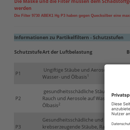
Die Maske und die Filter müssen dem Schadstoff
werden
Die Filter 9730 ABEK1 Hg P3 haben gegen Quecksilber eine ma
Informationen zu Partikelfiltern - Schutzstufen
Schutzstufe
Art der Luftbelastung
B
Ungiftige Stäube und Aerosole auf
P1
U
1
Wasser- und Ölbasis
gesundheitsschädliche Stäube,
U
P2
Rauch und Aerosole auf Wasser- und
u
2
Ölbasis
U
U
Gesundheitsschädliche und
r
P3
krebserzeugende Stäube, Rauch und