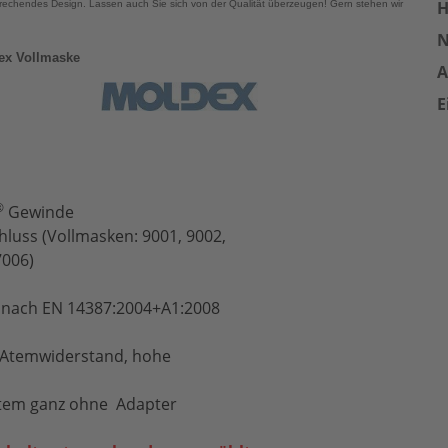
H
echendes Design. Lassen auch Sie sich von der Qualität überzeugen! Gern stehen wir
ex Vollmaske
A
E
®
Gewinde
luss (Vollmasken: 9001, 9002,
7006)
n nach EN 14387:2004+A1:2008
ger Atemwiderstand, hohe
stem ganz ohne Adapter