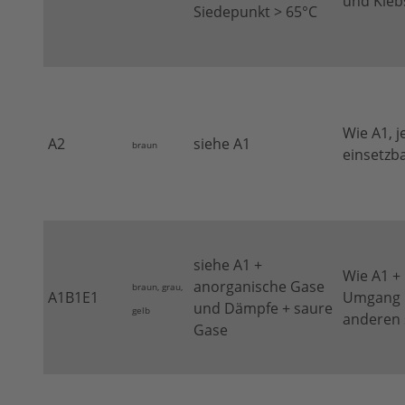
und Kleb
Siedepunkt > 65°C
Wie A1, 
A2
siehe A1
braun
einsetzb
siehe A1 +
Wie A1 +
anorganische Gase
braun, grau,
A1B1E1
Umgang m
und Dämpfe + saure
gelb
anderen 
Gase