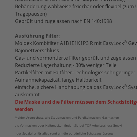
Bebänderung wahlweise fixierbar oder flexibel (zu
Tragepausen)
Geprüft und zugelassen nach EN 140:1998
Ausführung Filter:
®
Moldex Kombifilter
A1B1E1K1P3 R
mit EasyLock
Gew
Bajonettverschluss
Gas- und vormontierte Filter geprüft und zugelasse
Reduzierte Lagerhaltung - 30% weniger Teile
Partikelfilter mit Faltfilter-Technologie: sehr gerin
Aufnahmekapazität, lange Haltbarkeit
®
einfache, sichere Handhabung da das
EasyLock
­Sy
auskommt
Die Maske und die Filter müssen dem Schadstoff
werden
Moldex Atemschutz, wie Staubmasken und Partikelmasken, Gasmasken
als Vollmasken oder Halbmasken finden Sie bei TOP Arbeitsschutz GmbH
- der Spezialist für alles rund um die persönliche Schutzausrüstung.