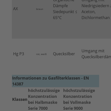
Dämpfe
Niedrigsiedern z
AX
braun
Siedepunkt ≤
Aceton,
65°C
Dichlormethan
Umgang mit
Hg P3
Quecksilber
rot, weiß
Quecksilberdä
Informationen zu Gasfilterklassen - EN
14387
höchstzulässige
höchstzulässige
Konzentration
Konzentration
Klassen
bei Halbmaske
bei Vollmaske
Serie 7000
Serie 9000