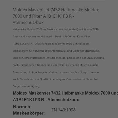
Moldex Maskenset 7432 Halbmaske Moldex
7000 und Filter A1B1E1K1P3 R -
Atemschutzbox
Halbmaske Moldex 7000 er Serie >> hervorragende Qualität zum TOP-
Preis>> Maskenset mit Halbmaske Moldex 7000 und Kombifilter
A1B1E1K1P3 R - Großmengen zum Sonderpreis auf Anfrage!!!
Moldex steht für hervorragende Atemschutz- und Gehörschutzprodukte.
Moldex Atemschutzmasken entsprechen der persönliche Schutzausrüstung
nach Europäischen Normen und überzeugt gleichzeitig durch einfache
Anwendung, hohen Tragekomfort und ansprechendes Design. Lassen
auch Sie sich von der Qualität überzeugen! Gern stehen wir Ihnen bei
Fragen zur Verfügung.
Moldex Maskenset 7432 Halbmaske Moldex 7000 und 
A1B1E1K1P3 R - Atemschutzbox
Normen
EN 140:1998
Maskenkörper: