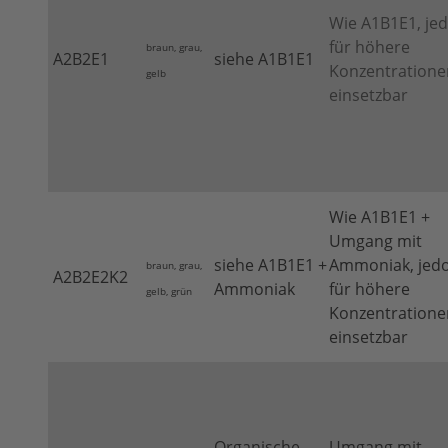
Wie A1B1E1, je
für höhere
braun, grau,
A2B2E1
siehe A1B1E1
Konzentratione
gelb
einsetzbar
Wie A1B1E1 +
Umgang mit
siehe A1B1E1 +
Ammoniak, jed
braun, grau,
A2B2E2K2
Ammoniak
für höhere
gelb, grün
Konzentratione
einsetzbar
Organische
Umgang mit