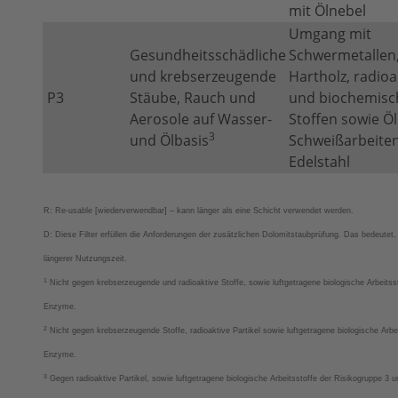
mit Ölnebel
Umgang mit
Gesundheitsschädliche
Schwermetallen
und krebserzeugende
Hartholz, radioa
P3
Stäube, Rauch und
und biochemisc
Aerosole auf Wasser-
Stoffen sowie Öl
3
und Ölbasis
Schweißarbeite
Edelstahl
R: Re-usable [wiederverwendbar] – kann länger als eine Schicht verwendet werden.
D: Diese Filter erfüllen die Anforderungen der zusätzlichen Dolomitstaubprüfung. Das bedeutet
längerer Nutzungszeit.
1
Nicht gegen krebserzeugende und radioaktive Stoffe, sowie luftgetragene biologische Arbeitss
Enzyme.
2
Nicht gegen krebserzeugende Stoffe, radioaktive Partikel sowie luftgetragene biologische Arbe
Enzyme.
3
Gegen radioaktive Partikel, sowie luftgetragene biologische Arbeitsstoffe der Risikogruppe 3