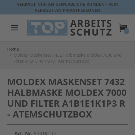
Direkt zum Inhalt
VERKAUF NUR AN GEWERBLICHE KUNDEN - KEIN
VERKAUF AN PRIVATPERSONEN
Warenk
Home
/
Moldex Maskenset 7432 Halbmaske Moldex 7000 und
Filter A1B1E1K1P3 R - Atemschutzbox
MOLDEX MASKENSET 7432
HALBMASKE MOLDEX 7000
UND FILTER A1B1E1K1P3 R
- ATEMSCHUTZBOX
Art.-Nr.
503.00112