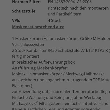
Normen Filter:
EN 14387:2004+A1:2008
richtet sich nach den montierten 
Schutzstufe:
und Partikelfiltern
VPE:
4 Stück
Maskenset bestehend aus:
1 Maskenkörper/Halbmaskenkörper Größe M Moldex 
Verschlusssystem
2 Stück Kombifilter 9430 Schutzstufe: A1B1E1K1P3 R 
fertig montiert
in praktischer Aufbewahrungsbox
Ausführung Maskenkörpfer:
Moldex Halbmaskenkörper / Merhweg-Halbmaske
aus weichem und angenehm zu tragendem TPE-Mater
Elastomer)
zur Anwendung unter normalen Temperaturbeding
Einfache Wartung und Reinigung ohne Werkzeug
®
Mit EasyLock
Filtersystem - einfache, intuitive Han
Keine zusätzlichen Teile und Adapter notwendig