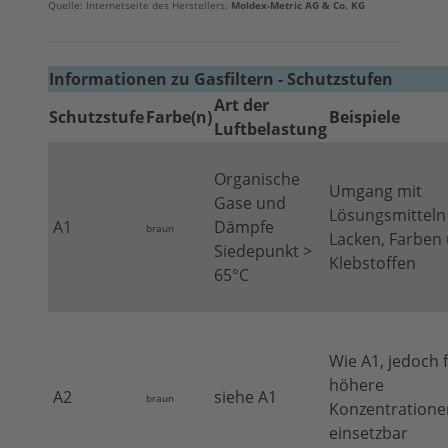
Quelle: Internetseite des Herstellers:
Moldex-Metric AG & Co. KG
Informationen zu Gasfiltern - Schutzstufen
Art der
Schutzstufe
Farbe(n)
Beispiele
Luftbelastung
Organische
Umgang mit
Gase und
Lösungsmitteln
A1
Dämpfe
braun
Lacken, Farben
Siedepunkt >
Klebstoffen
65°C
Wie A1, jedoch 
höhere
A2
siehe A1
braun
Konzentratione
einsetzbar