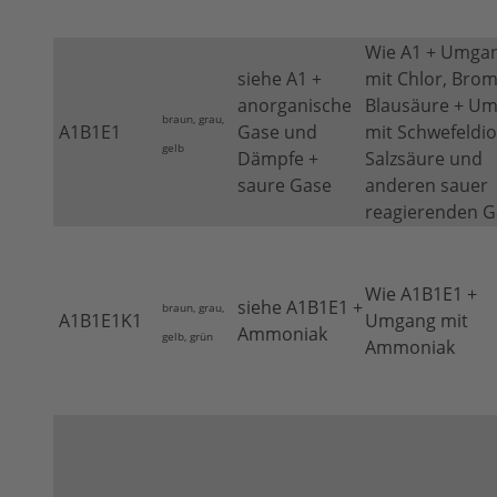
Wie A1 + Umga
siehe A1 +
mit Chlor, Brom
anorganische
Blausäure + U
braun, grau,
A1B1E1
Gase und
mit Schwefeldio
gelb
Dämpfe +
Salzsäure und
saure Gase
anderen sauer
reagierenden 
Wie A1B1E1 +
siehe A1B1E1 +
braun, grau,
A1B1E1K1
Umgang mit
Ammoniak
gelb, grün
Ammoniak