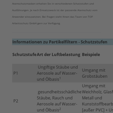
Atemschutzmasken erhalten Sie in verschiedenen Schutzstufen und
Ausführungen. Je nach Einsatzzweck ist der passende Atemschutz vom
Anwender einzusetzten. Bei Fragen steht Ihnen das Team von TOP
Arbeitsschutz GmbH gern zur Verfügung.
Informationen zu Partikelfiltern - Schutzstufen
Schutzstufe
Art der Luftbelastung
Beispiele
Ungiftige Stäube und
Umgang mit
P1
Aerosole auf Wasser-
Grobstäuben
1
und Ölbasis
Umgang mit
gesundheitsschädliche
Weichholz, Glas
Stäube, Rauch und
Metall und
P2
Aerosole auf Wasser-
Kunststoffbearb
2
und Ölbasis
[außer PVC] + 