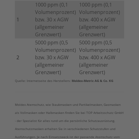
1000 ppm (0,1
1000 ppm (0,1
Volumenprozent)
Volumenprozent)
1
bzw. 30 x AGW
bzw. 400 x AGW
(allgemeiner
(allgemeiner
Grenzwert)
Grenzwert)
5000 ppm (0,5
5000 ppm (0,5
Volumenprozent)
Volumenprozent)
2
bzw. 30 x AGW
bzw. 400 x AGW
(allgemeiner
(allgemeiner
Grenzwert)
Grenzwert)
Quelle: Internetseite des Herstellers:
Moldex-Metric AG & Co. KG
Moldex Atemschutz, wie Staubmasken und Partikelmasken, Gasmasken
als Vollmasken oder Halbmasken finden Sie bei TOP Arbeitsschutz GmbH
- der Spezialist für alles rund um die persönliche Schutzausrüstung.
Atemschutzmasken erhalten Sie in verschiedenen Schutzstufen und
Ausführungen. Je nach Einsatzzweck ist der passende Atemschutz vom