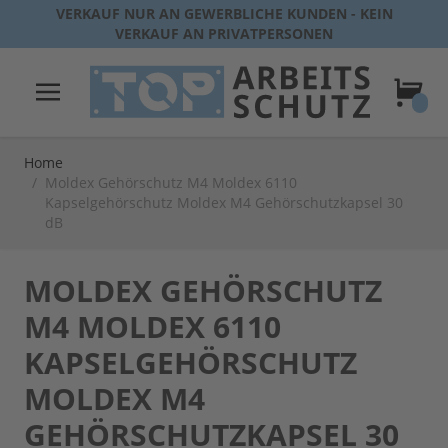
Direkt zum Inhalt
VERKAUF NUR AN GEWERBLICHE KUNDEN - KEIN
VERKAUF AN PRIVATPERSONEN
Warenk
Home
/
Moldex Gehörschutz M4 Moldex 6110
Kapselgehörschutz Moldex M4 Gehörschutzkapsel 30
dB
MOLDEX GEHÖRSCHUTZ
M4 MOLDEX 6110
KAPSELGEHÖRSCHUTZ
MOLDEX M4
GEHÖRSCHUTZKAPSEL 30