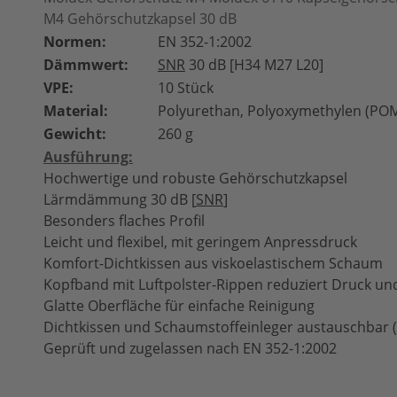
M4 Gehörschutzkapsel 30 dB
Normen:
EN 352-1:2002
Dämmwert:
SNR
30 dB [H34 M27 L20]
VPE:
10 Stück
Material:
Polyurethan, Polyoxymethylen (PO
Gewicht:
260 g
Ausführung:
Hochwertige und robuste Gehörschutzkapsel
Lärmdämmung 30 dB [
SNR
]
Besonders flaches Profil
Leicht und flexibel, mit geringem Anpressdruck
Komfort-Dichtkissen aus viskoelastischem Schaum
Kopfband mit Luftpolster-Rippen reduziert Druck u
Glatte Oberfläche für einfache Reinigung
Dichtkissen und Schaumstoffeinleger austauschbar 
Geprüft und zugelassen nach EN 352-1:2002