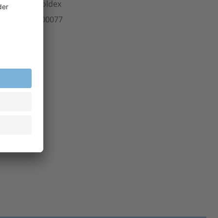
ersteller
Moldex
rt.-Nr.
503.00077
inheit
Stk