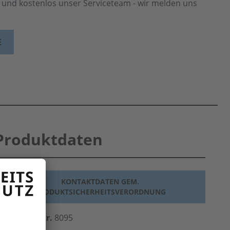
h und kostenlos unser Serviceteam - wir melden uns
E
Produktdaten
KONTAKTDATEN GEM.
PRODUKTSICHERHEITSVERORDNUNG
erst.-Art.-Nr.
8095