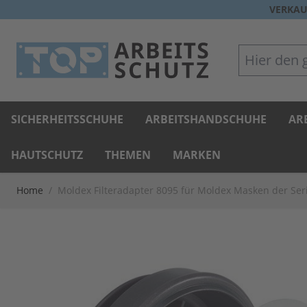
Direkt zum Inhalt
VERKAU
Hier den gan
SICHERHEITSSCHUHE
ARBEITSHANDSCHUHE
AR
HAUTSCHUTZ
THEMEN
MARKEN
Home
/
Moldex Filteradapter 8095 für Moldex Masken der Serie