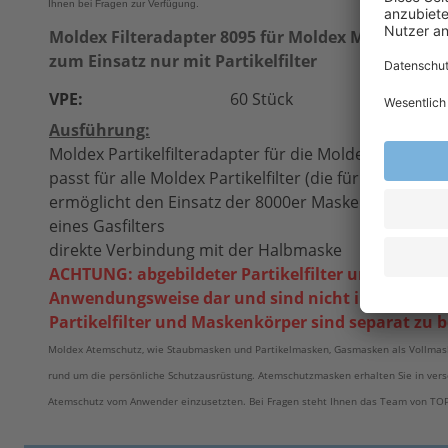
Ihnen bei Fragen zur Verfügung.
Moldex Filteradapter 8095 für Moldex Masken der 
zum Einsatz nur mit Partikelfilter
VPE:
60 Stück
Ausführung:
Moldex Partikelfilteradapter für die Moldex Masken d
passt für alle Moldex Partikelfilter (die für die Serie
ermöglicht den Einsatz der 8000er Maske als reine 
eines Gasfilters
direkte Verbindung mit der Halbmaske
ACHTUNG: abgebildeter Partikelfilter und abgebild
Anwendungsweise dar und sind nicht im Lieferum
Partikelfilter und Maskenkörper sind separat zu be
Moldex Atemschutz, wie Staubmasken und Partikelmasken, Gasmasken als Vollmasken
rund um die persönliche Schutzausrüstung. Atemschutzmasken erhalten Sie in vers
Atemschutz vom Anwender einzusetzten. Bei Fragen steht Ihnen das Team von TOP