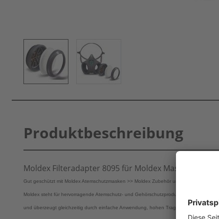
Produktbeschreibung
Moldex Filteradapter 8095 für Moldex Masken der Seri
Gut geschützt mit Moldex Atemschutzmasken >> Moldex Zubehör und Moldex Ersatzteil
Moldex steht für hervorragende Atemschutz- und Gehörschutzprodukte. Moldex Atem
und überzeugt gleichzeitig durch einfache Anwendung, hohen Tragekomfort und anspr