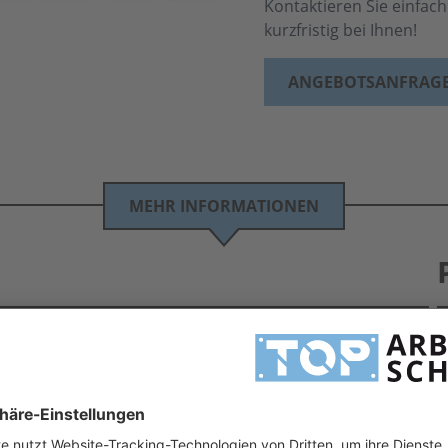
Kontaktieren Sie einfac
kurzfristig bei Ihnen!
ANGEBOTSANFRAG
MEHR INFORMATIONEN
e 8000 zum Einsatz nur mit Partikelfilter
e hier erhältlich >> Großmengen zum Sonderpreis auf Anfrage!!!
schutzmasken entsprechen der persönliche Schutzausrüstung nach Europäischen Normen
H
echendes Design. Lassen auch Sie sich von der Qualität überzeugen! Gern stehen wir