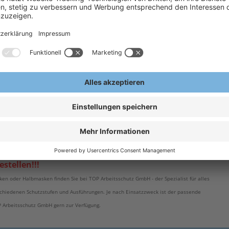
H
Serie 8000
A
E
er Serie 8000
 8000 ausgewiesen sind)
Partikelmaske (ohne Verwendung
ete Maske stellt nur die
fang enthalten, benötigter
stellen!!!
 oder Halbmasken finden Sie bei TOP Arbeitsschutz GmbH - der Spezialist für alles
chiedenen Schutzstufen und Ausführungen. Je nach Einsatzzweck ist der passende
 Arbeitsschutz GmbH gern zur Verfügung.