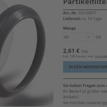
Partikelfilte
Art.-Nr.
503.00077
Lieferzeit
ca. 10 Tage
Menge
Stk
2,61 €
/Stk
Exkl.
19
% Steuern, exkl.
Versand
IN DEN WARENKOR
Sie haben Fragen zum A
Ihr Bedarf ist größer o
Artikeln?
Sie möchten unseren
Ve