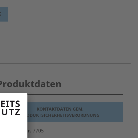
E
Produktdaten
KONTAKTDATEN GEM.
PRODUKTSICHERHEITSVERORDNUNG
erst.-Art.-Nr.
7705