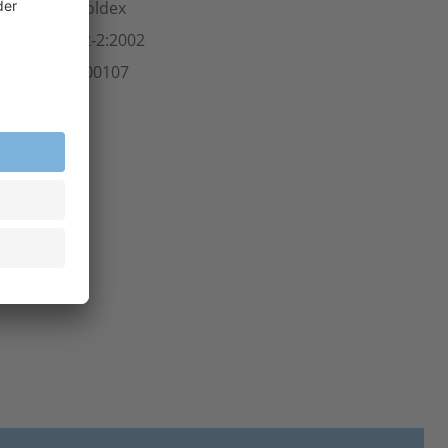
ersteller
Moldex
Norm
EN 352-2:2002
rt.-Nr.
501.00107
inheit
Paar