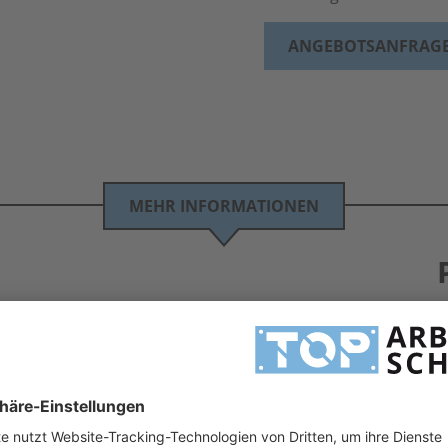
ANGEBOTSANFRAG
MEHR INFORMATIONEN
ldex 7705 Ohrstöpsel 35 dB
rhältnis - Großmengen zum Sonderpreis auf Anfrage!!!
schutz entspricht der persönliche Schutzausrüstung nach Europäischen Normen und
H
ndes Design. Lassen auch Sie sich von der Qualität überzeugen! Gern stehen wir Ihnen bei