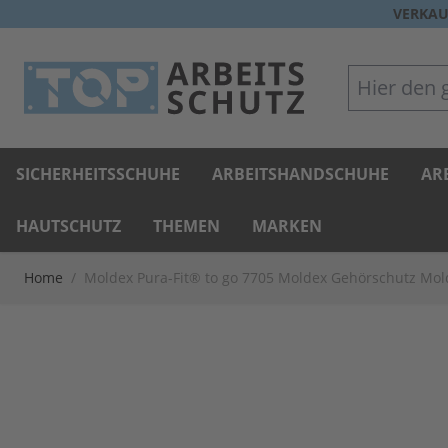
Direkt zum Inhalt
VERKAU
Hier den gan
SICHERHEITSSCHUHE
ARBEITSHANDSCHUHE
AR
HAUTSCHUTZ
THEMEN
MARKEN
Home
/
Moldex Pura-Fit® to go 7705 Moldex Gehörschutz Mol