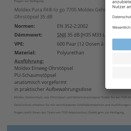
Fragen zur Verfügung.
Moldex Pura Fit® to go 7705 Moldex Gehörschutz Mo
Ohrstöpsel 35 dB
Normen:
EN 352-2:2002
Dämmwert:
SNR
35 dB [H35 M33 L31]
VPE:
600 Paar (12 Dosen á 50 Paar)
Material:
Polyurethan
Ausführung:
Moldex Einweg-Ohrstöpsel
PU-Schaumstöpsel
anatomisch vorgeformt
in praktischer Aufbewahrungsdose
Moldex Gehörschutz, wie Ohrstöpsel und Gehörschutzstöpsel finden Sie bei TOP Arb
Gehörschutz erhalten Sie mit verschiedenen Schälldämmwerten und Ausführungen.
Fragen steht Ihnen das Team von TOP Arbeitsschutz GmbH gern zur Verfügung.