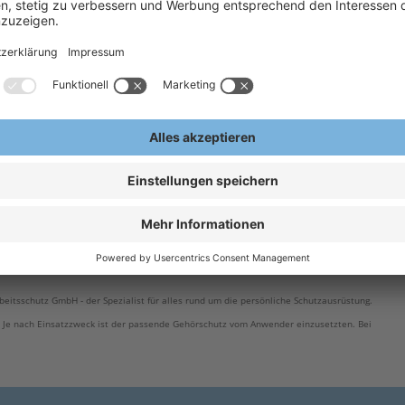
H
ldex 7705
A
E
eitsschutz GmbH - der Spezialist für alles rund um die persönliche Schutzausrüstung.
 Je nach Einsatzzweck ist der passende Gehörschutz vom Anwender einzusetzten. Bei