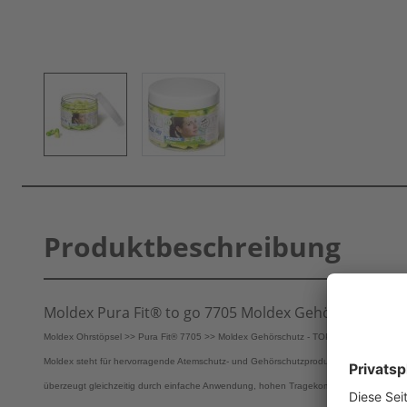
Produktbeschreibung
Moldex Pura Fit® to go 7705 Moldex Gehörschutz Mo
Moldex Ohrstöpsel >> Pura Fit® 7705 >> Moldex Gehörschutz - TOP Preis-Leistungsve
Moldex steht für hervorragende Atemschutz- und Gehörschutzprodukte. Moldex Gehör
überzeugt gleichzeitig durch einfache Anwendung, hohen Tragekomfort und anspreche