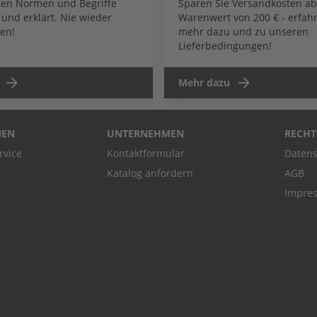
igen Normen und Begriffe
Sparen Sie Versandkosten a
und erklärt. Nie wieder
Warenwert von 200 € - erfahr
en!
mehr dazu und zu unseren
Lieferbedingungen!
Mehr dazu
NEN
UNTERNEHMEN
RECHT
rvice
Kontaktformular
Datens
Katalog anfordern
AGB
Impre