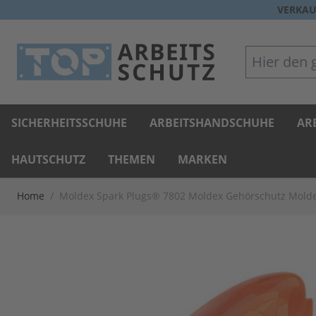
Direkt zum Inhalt
VERKAU
Hier den gan
SICHERHEITSSCHUHE
ARBEITSHANDSCHUHE
AR
HAUTSCHUTZ
THEMEN
MARKEN
Home
/
Moldex Spark Plugs® 7802 Moldex Gehörschutz Moldex