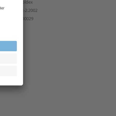
ersteller
Moldex
Norm
EN 352-2:2002
rt.-Nr.
501.00029
inheit
Paar