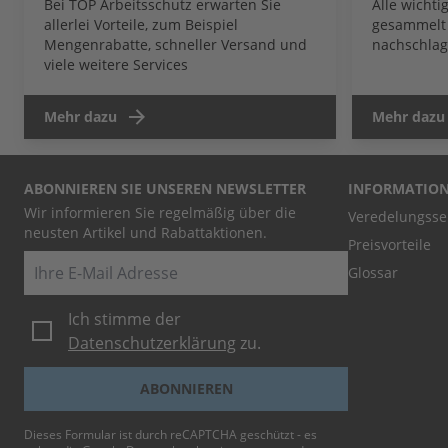
Bei TOP Arbeitsschutz erwarten Sie
Alle wicht
allerlei Vorteile, zum Beispiel
gesammelt 
Mengenrabatte, schneller Versand und
nachschlag
viele weitere Services
Mehr dazu
Mehr dazu
ABONNIEREN SIE UNSEREN NEWSLETTER
INFORMATIO
Wir informieren Sie regelmäßig über die
Veredelungsse
neusten Artikel und Rabattaktionen.
Preisvorteile
E-Mail
Glossar
Ich stimme der
Datenschutzerklärung
zu.
ABONNIEREN
Dieses Formular ist durch reCAPTCHA geschützt - es