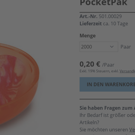
PocketPak
Art.-Nr.
501.00029
Lieferzeit
ca. 10 Tage
Menge
Paar
0,20 €
/Paar
Exkl.
19
% Steuern, exkl.
Versand
IN DEN WARENKOR
Sie haben Fragen zum A
Ihr Bedarf ist größer o
Artikeln?
Sie möchten unseren
Ve