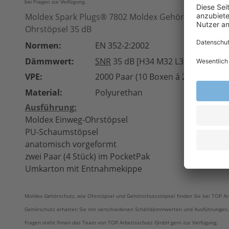
bei Fragen zur Verfügung.
Moldex Spark Plugs® 7802 Moldex Gehörschutz Mol
Ohrstöpsel 35 dB
Normen:
EN 352-2:2002
Dämmwert:
SNR
35 dB [H34 M32 L31]
VPE:
2000 Paar (10 Boxen á 200 Paar)
Material:
Polyurethan
Ausführung:
Moldex Einweg-Ohrstöpsel
PU-Schaumstöpsel
anatomisch vorgeformt
zwei Paar (4 Stück) im PocketPak
Umkarton mit Entnahmekippe
Moldex Gehörschutz, wie Ohrstöpsel und Gehörschutzstöpsel finden Sie bei TOP Arb
Gehörschutz erhalten Sie mit verschiedenen Schälldämmwerten und Ausführungen.
Fragen steht Ihnen das Team von TOP Arbeitsschutz GmbH gern zur Verfügung.