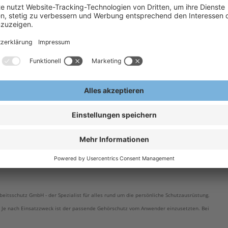
H
dex 7802
A
E
eitsschutz GmbH - der Spezialist für alles rund um die persönliche Schutzausrüstung.
 Je nach Einsatzzweck ist der passende Gehörschutz vom Anwender einzusetzten. Bei