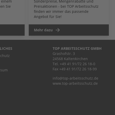
b einem
Sonderpreise, Mengenrabatte und
en Sie
Preisaktionen - bei TOP Arbeitsschutz
finden wir immer das passende
Angebot für Sie!
Mehr dazu
LICHES
TOP ARBEITSSCHUTZ GMBH
Grashofstr. 3
chutz
24568 Kaltenkirchen
Tel.
+49 41 91/72 26 18-0
Fax +49 41 91/72 26 18-99
ssum
info@top-arbeitsschutz.de
www.top-arbeitsschutz.de