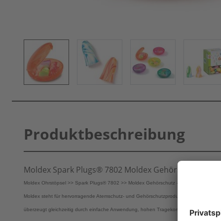
Produktbeschreibung
Moldex Spark Plugs® 7802 Moldex Gehörschutz Mold
Moldex Ohrstöpsel >> Spark Plugs® 7802 >> Moldex Gehörschutz - TOP Preis-Leistun
Moldex steht für hervorragende Atemschutz- und Gehörschutzprodukte. Moldex Gehör
überzeugt gleichzeitig durch einfache Anwendung, hohen Tragekomfort und ansprech