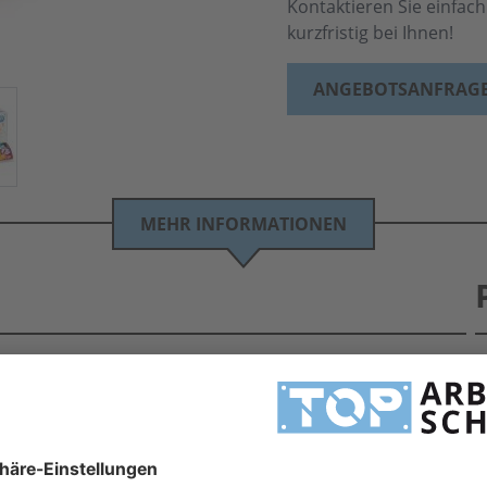
Kontaktieren Sie einfac
kurzfristig bei Ihnen!
ANGEBOTSANFRAG
MEHR INFORMATIONEN
ex 7802 Ohrstöpsel 35 dB
gsverhältnis - Großmengen zum Sonderpreis auf Anfrage!!!
schutz entspricht der persönliche Schutzausrüstung nach Europäischen Normen und
H
endem Design. Lassen auch Sie sich von der Qualität überzeugen! Gern stehen wir Ihnen