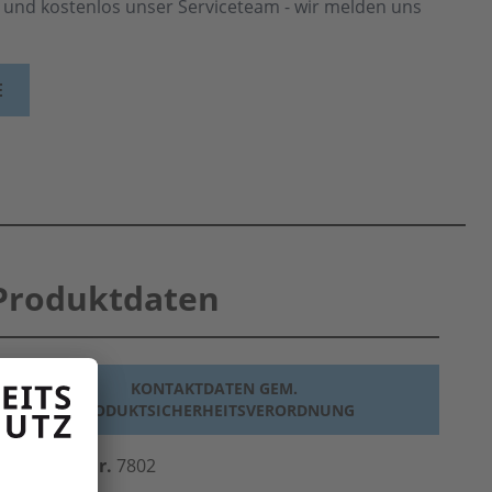
h und kostenlos unser Serviceteam - wir melden uns
E
Produktdaten
KONTAKTDATEN GEM.
PRODUKTSICHERHEITSVERORDNUNG
erst.-Art.-Nr.
7802