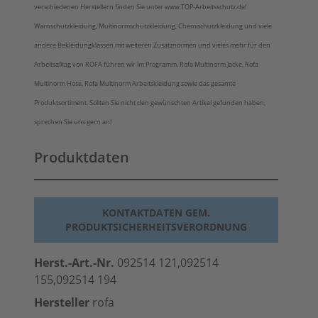
verschiedenen Herstellern finden Sie unter www.TOP-Arbeitsschutz.de!
Warnschutzkleidung, Multinormschutzkleidung, Chemischutzkleidung und viele
andere Bekleidungklassen mit weiteren Zusatznormen und vieles mehr für den
Arbeitsalltag von ROFA führen wir im Programm. Rofa Multinorm Jacke, Rofa
Multinorm Hose, Rofa Multinorm Arbeitskleidung sowie das gesamte
Produktsortiment. Sollten Sie nicht den gewünschten Artikel gefunden haben,
sprechen Sie uns gern an!
Produktdaten
KONTAKTDATEN GEM.
PRODUKTSICHERHEITSVERORDNUNG
Herst.-Art.-Nr.
092514 121,092514
155,092514 194
Hersteller
rofa