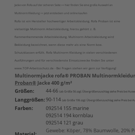
Jacke von Rofa auf der sicheren Seite >> hier finden Sie eine große Auswahl an
Multinorm Kleidung >> jetzt entdecken und online kaufen
Rofa ist ein Hersteller hochwertiger Arbeitskleidung. Rofa Proban ist eine
vielseitige Multinorm Arbeitskleidung, hierzu gehört z. B.
flammenhemmende Arbeitskleidung. Multinorm Arbeitskleidung wird
Bekleidung bezeichnet, wenn diese mehr als eine Norm bzw.
Schutzklassen erfüllt. Rofa Multinorm Kleidung in vielen verschiedenen
Ausführungen und für verschiedenste Einsatzzwecke finden Sie unter
www.TOP-Arbeitsschutz.de - Bei Fragen stehen wir gern zur Verfügung!
Multinormjacke rofa® PROBAN Multinormkleidung
Proban®
Jacke 400 g/m²
44-66
Größen:
(ab Größe 56 zzgl. Übergrößenzuschlag siehe Pre
is bei Ausw
90-114
Langgrößen:
(ab Größe 1
06 zzgl. Übergrößenzuschlag siehe Preis bei 
Farben:
092514 155 marine
092514 194 kornblau
092514 121 grau
Gewebe: Köper, 78% Baumwolle, 20% Po
Material: