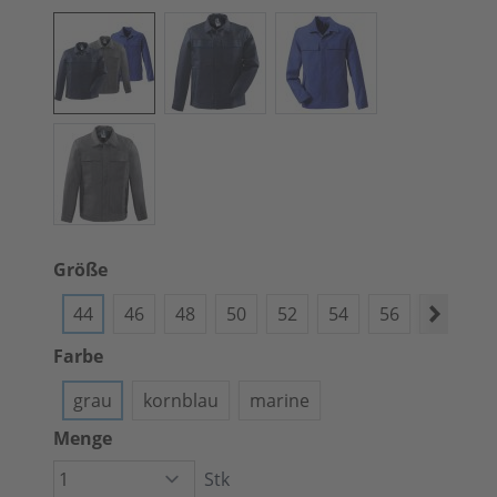
Größe
44
46
48
50
52
54
56
58
6
Farbe
grau
kornblau
marine
Menge
Stk