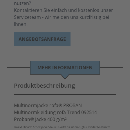
nutzen?
Kontaktieren Sie einfach und kostenlos unser
Serviceteam - wir melden uns kurzfristig bei
Ihnen!
ANGEBOTSANFRAGE
MEHR INFORMATIONEN
Produktbeschreibung
Multinormjacke rofa® PROBAN
Multinormkleidung rofa Trend 092514
Proban® Jacke 400 g/m²
rofa Multinorm Arbeitsjacke 514 << Qualität die überzeugt >> mit der Multinorm