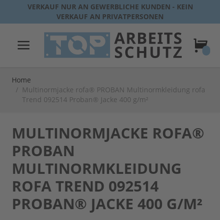
Direkt zum Inhalt
VERKAUF NUR AN GEWERBLICHE KUNDEN - KEIN
VERKAUF AN PRIVATPERSONEN
Warenk
Home
/
Multinormjacke rofa® PROBAN Multinormkleidung rofa
Trend 092514 Proban® Jacke 400 g/m²
MULTINORMJACKE ROFA®
PROBAN
MULTINORMKLEIDUNG
ROFA TREND 092514
PROBAN® JACKE 400 G/M²