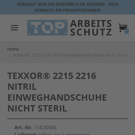
Direkt zum Inhalt
VERKAUF NUR AN GEWERBLICHE KUNDEN - KEIN
VERKAUF AN PRIVATPERSONEN
Warenk
Home
/
teXXor® 2215 2216 Nitril Einweghandschuhe nicht steril
TEXXOR® 2215 2216
NITRIL
EINWEGHANDSCHUHE
NICHT STERIL
Art.-Nr.
114.00006
Lieferzeit
sofort aus Lagervorrat