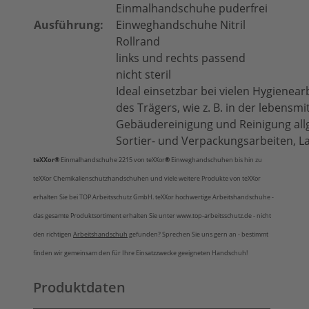
Einmalhandschuhe puderfrei
Ausführung:
Einweghandschuhe Nitril
Rollrand
links und rechts passend
nicht steril
Ideal einsetzbar bei vielen Hygienea
des Trägers, wie z. B. in der lebensm
Gebäudereinigung und Reinigung allg
Sortier- und Verpackungsarbeiten, L
teXXor
®
Einmalhandschuhe 2215
von teXXor
®
Einweghandschuhen bis hin zu
teXXor Chemikalienschutzhandschuhen und viele weitere Produkte von teXXor
erhalten Sie bei TOP Arbeitsschutz GmbH. teXXor hochwertige Arbeitshandschuhe -
das gesamte Produktsortiment erhalten Sie unter www.top-arbeitsschutz.de - nicht
den richtigen
Arbeitshandschuh
gefunden? Sprechen Sie uns gern an - bestimmt
finden wir gemeinsam den für Ihre Einsatzzwecke geeigneten Handschuh!
Produktdaten