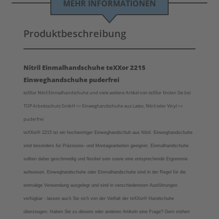
MEHR INFORMATIONEN
Produktbeschreibung
Nitril Einmalhandschuhe teXXor 2215
Einweghandschuhe puderfrei
teXXor Nitril Einmalhandschuhe und viele weitere Artikel von teXXor finden Sie bei
TOP Arbeitsschutz GmbH >> Einweghandschuhe aus Latex, Nitril oder Vinyl >>
puderfrei
teXXor® 2215 ist ein hochwertiger Einweghandschuh aus Nitril. Einweghandschuhe
sind besonders für Präzisions- und Montagearbeiten geeignet. Einmalhandschuhe
sollten daher geschmeidig und flexibel sein sowie eine entsprechende Ergonomie
aufweisen. Einweghandschuhe oder Einmalhandschuhe sind in der Regel für die
einmalige Verwendung ausgelegt und sind in verschiedensten Ausführungen
verfügbar
- lassen auch Sie sich von der Vielfalt der teXXor
®
Handschuhe
überzeugen.
Haben Sie zu diesem oder anderen Artikeln eine Frage? Gern stehen