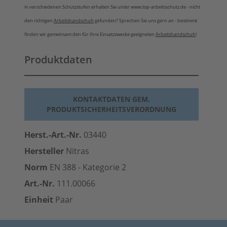
in verschiedenen Schutzstufen erhalten Sie unter www.top-arbeitsschutz.de - nicht
den richtigen
Arbeitshandschuh
gefunden? Sprechen Sie uns gern an - bestimmt
finden wir gemeinsam den für Ihre Einsatzzwecke geeigneten
Arbeitshandschuh
!
Produktdaten
KONTAKTDATEN GEM.
PRODUKTSICHERHEITSVERORDNUNG
Herst.-Art.-Nr.
03440
Hersteller
Nitras
Norm
EN 388 - Kategorie 2
Art.-Nr.
111.00066
Einheit
Paar