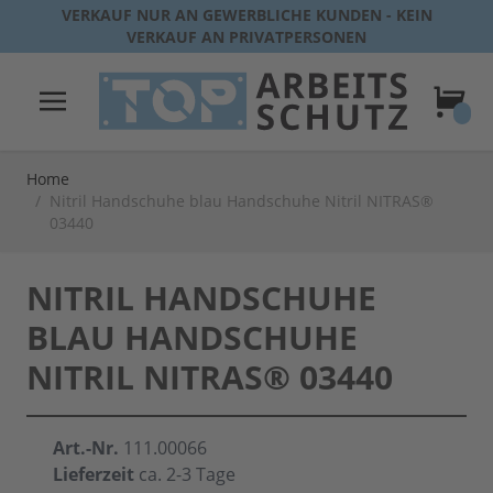
Direkt zum Inhalt
VERKAUF NUR AN GEWERBLICHE KUNDEN - KEIN
VERKAUF AN PRIVATPERSONEN
Warenk
Home
/
Nitril Handschuhe blau Handschuhe Nitril NITRAS®
03440
NITRIL HANDSCHUHE
BLAU HANDSCHUHE
NITRIL NITRAS® 03440
Art.-Nr.
111.00066
Lieferzeit
ca. 2-3 Tage