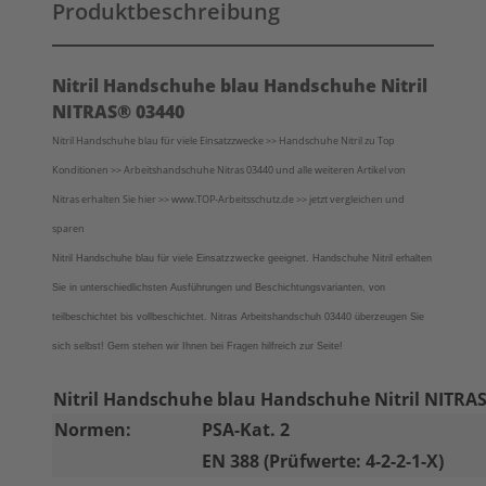
Produktbeschreibung
Nitril Handschuhe blau Handschuhe Nitril
NITRAS® 03440
Nitril Handschuhe blau für viele Einsatzzwecke >> Handschuhe Nitril zu Top
Konditionen >> Arbeitshandschuhe Nitras 03440 und alle weiteren Artikel von
Nitras erhalten Sie hier >> www.TOP-Arbeitsschutz.de >> jetzt vergleichen und
sparen
Nitril Handschuhe blau für viele Einsatzzwecke geeignet. Handschuhe Nitril erhalten
Sie in unterschiedlichsten Ausführungen und Beschichtungsvarianten, von
teilbeschichtet bis vollbeschichtet. Nitras Arbeitshandschuh 03440 überzeugen Sie
sich selbst!
Gern stehen wir Ihnen bei Fragen hilfreich zur Seite!
Nitril Handschuhe blau Handschuhe Nitril NITRA
Normen:
PSA-Kat. 2
EN 388 (Prüfwerte: 4-2-2-1-X)