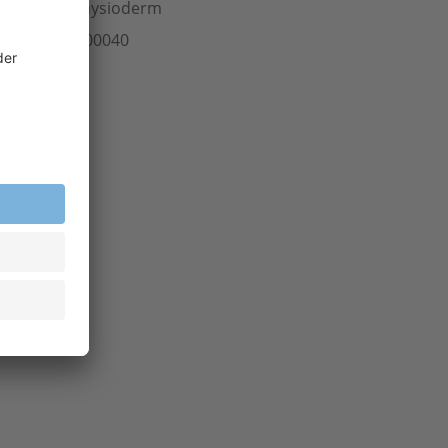
ersteller
physioderm
rt.-Nr.
704.00040
inheit
Stk