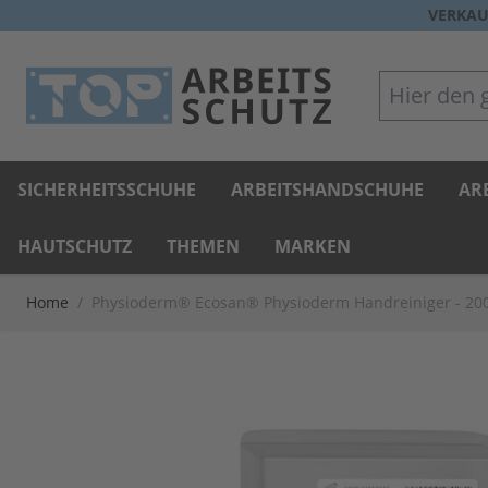
Direkt zum Inhalt
VERKAU
Hier den gan
SICHERHEITSSCHUHE
ARBEITSHANDSCHUHE
AR
HAUTSCHUTZ
THEMEN
MARKEN
Home
/
Physioderm® Ecosan® Physioderm Handreiniger - 200