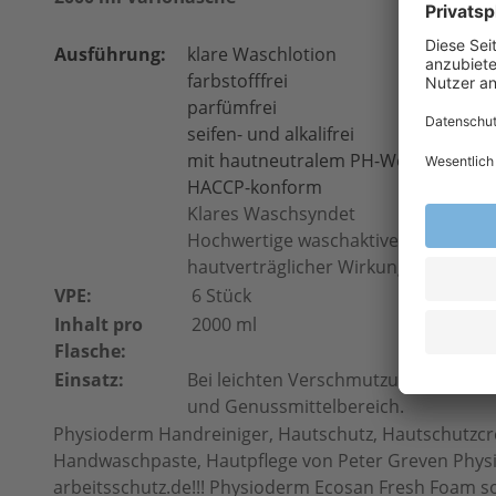
Ausführung:
klare Waschlotion
farbstofffrei
parfümfrei
seifen- und alkalifrei
mit hautneutralem PH-Wert
HACCP-konform
Klares Waschsyndet
Hochwertige waschaktive Substanze
hautverträglicher Wirkung.
VPE:
6 Stück
Inhalt pro
2000 ml
Flasche:
Einsatz:
Bei leichten Verschmutzungen, beso
und Genussmittelbereich.
Physioderm Handreiniger, Hautschutz, Hautschutz
Handwaschpaste, Hautpflege von Peter Greven Physi
arbeitsschutz.de!!! Physioderm Ecosan Fresh Foam s