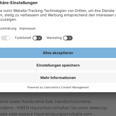
H
A
E
n mit ausgesprochen
nders geeignet für den Nahrungs-
creme sowie Handcreme bzw. Handschutzcreme,
oderm - IHREN Hautschutz erhalten Sie unter www.top-
owie viele weitere Hautreinigungsprodukte vom