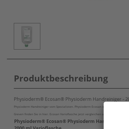
Produktbeschreibung
Physioderm® Ecosan® Physioderm Handreiniger - 20
Physioderm Handreiniger vom Spezialisten. Physioderm Ecosan in der 2000 ml Vari
Greven finden Sie in hier. Ecosan Varioflasche jetzt vergleichen und sparen.
Physioderm® Ecosan® Physioderm Handreiniger -
2000 ml Varioflasche