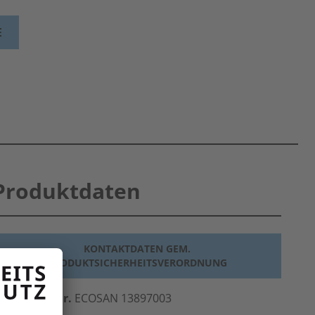
E
Produktdaten
KONTAKTDATEN GEM.
PRODUKTSICHERHEITSVERORDNUNG
erst.-Art.-Nr.
ECOSAN 13897003