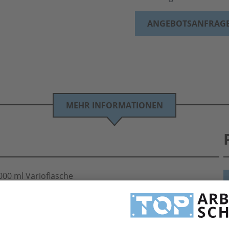
ANGEBOTSANFRAG
MEHR INFORMATIONEN
00 ml Varioflasche
oflasche zu TOP Koditionen. Eine große Auswahl an Hautreinigungsprodukten von Peter
H