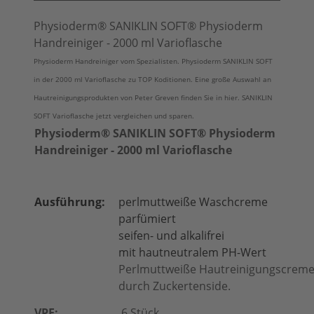
Physioderm® SANIKLIN SOFT® Physioderm
Handreiniger - 2000 ml Varioflasche
Physioderm Handreiniger vom Spezialisten. Physioderm SANIKLIN SOFT
in der 2000 ml Varioflasche zu TOP Koditionen. Eine große Auswahl an
Hautreinigungsprodukten von Peter Greven finden Sie in hier. SANIKLIN
SOFT Varioflasche jetzt vergleichen und sparen.
Physioderm® SANIKLIN SOFT® Physioderm
Handreiniger - 2000 ml Varioflasche
Ausführung:
perlmuttweiße Waschcreme
parfümiert
seifen- und alkalifrei
mit hautneutralem PH-Wert
Perlmuttweiße Hautreinigungscreme 
durch Zuckertenside.
VPE:
6 Stück