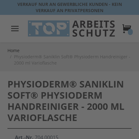
Direkt zum Inhalt
VERKAUF NUR AN GEWERBLICHE KUNDEN - KEIN
VERKAUF AN PRIVATPERSONEN
Warenk
Home
/
Physioderm® Saniklin Soft® Physioderm Handreiniger -
2000 ml Varioflasche
PHYSIODERM® SANIKLIN
SOFT® PHYSIODERM
HANDREINIGER - 2000 ML
VARIOFLASCHE
Art.-Nr.
704.00015