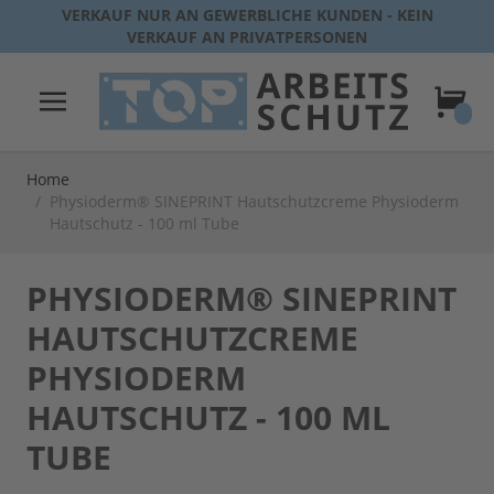
Direkt zum Inhalt
VERKAUF NUR AN GEWERBLICHE KUNDEN - KEIN
VERKAUF AN PRIVATPERSONEN
Warenk
Home
/
Physioderm® SINEPRINT Hautschutzcreme Physioderm
Hautschutz - 100 ml Tube
PHYSIODERM® SINEPRINT
HAUTSCHUTZCREME
PHYSIODERM
HAUTSCHUTZ - 100 ML
TUBE