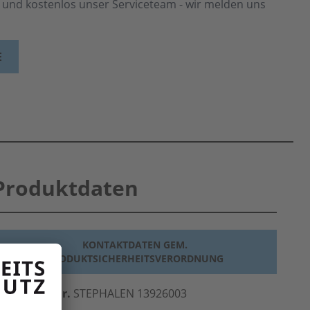
h und kostenlos unser Serviceteam - wir melden uns
E
Produktdaten
KONTAKTDATEN GEM.
PRODUKTSICHERHEITSVERORDNUNG
erst.-Art.-Nr.
STEPHALEN 13926003