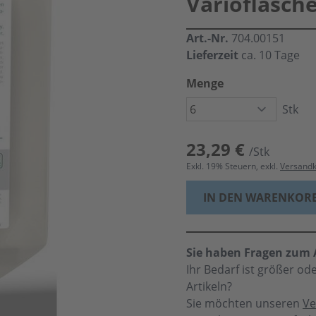
Varioflasch
Art.-Nr.
704.00151
Lieferzeit
ca. 10 Tage
Menge
Stk
23,29 €
/Stk
Exkl.
19
% Steuern, exkl.
Versand
IN DEN WARENKOR
Sie haben Fragen zum A
Ihr Bedarf ist größer o
Artikeln?
Sie möchten unseren
Ve