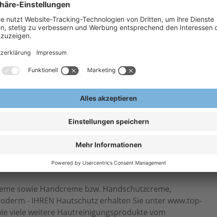
H
A
E
d pflegenden Eigenschaften, gute
ide.
nd Haarreinigung bei leichten
creme sowie Handcreme bzw. Handschutzcreme,
oderm - IHREN Hautschutz erhalten Sie unter www.top-
ie viele weitere Hautreinigungsprodukte vom