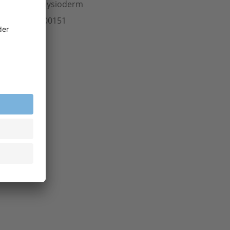
ersteller
physioderm
rt.-Nr.
704.00151
inheit
Stk