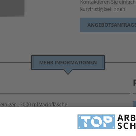
Kontaktieren Sie einfac
kurzfristig bei Ihnen!
ANGEBOTSANFRAG
MEHR INFORMATIONEN
iger - 2000 ml Varioflasche
00 ml Varioflasche zu TOP Koditionen. Eine große Auswahl an Hautreinigungsprodukten
n und sparen.
H