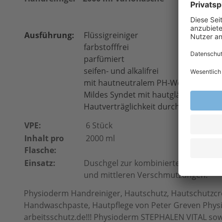
Ausführung:
Flüssigreiniger
farbstofffrei
parfümiert
seifen- und alkalifrei
mit hautneutralem PH-Wert
Mildes Syndet mit hautglättenden un
Hautverträglichkeit durch Zuckertens
VPE:
6 Stück
Inhalt pro
2000 ml
Flasche:
Einsatz:
Duschgel zur kombinierten Körper- u
und mittleren Verschmutzungen.
Physioderm Handreiniger, Hautschutz, Hautschutz
Handwaschpaste, Hautpflege von Peter Greven Physi
arbeitsschutz.de!!! Physioderm STEPHALEN VITAL sow