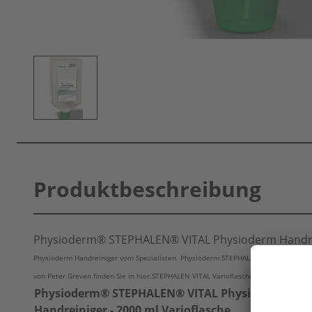
Produktbeschreibung
Physioderm® STEPHALEN® VITAL Physioderm Handrein
Physioderm Handreiniger vom Spezialisten. Physioderm STEPHALEN VITAL in der 20
von Peter Greven finden Sie in hier.STEPHALEN VITAL Varioflasche jetzt vergleiche
Physioderm® STEPHALEN® VITAL Physioderm
Handreiniger - 2000 ml Varioflasche