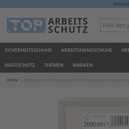
Direkt zum Inhalt
VERKAU
Hier den gan
SICHERHEITSSCHUHE
ARBEITSHANDSCHUHE
AR
HAUTSCHUTZ
THEMEN
MARKEN
Home
/
Physioderm® Stephalen® Vital Physioderm Handreinige