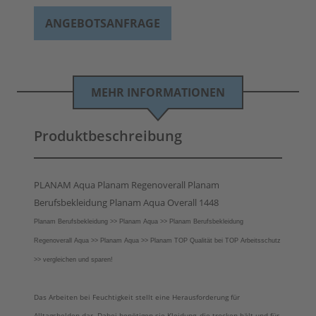
ANGEBOTSANFRAGE
MEHR INFORMATIONEN
Produktbeschreibung
PLANAM Aqua Planam Regenoverall Planam
Berufsbekleidung Planam Aqua Overall 1448
Planam Berufsbekleidung >> Planam Aqua >> Planam Berufsbekleidung
Regenoverall Aqua >> Planam Aqua >> Planam TOP Qualität bei TOP Arbeitsschutz
>> vergleichen und sparen!
Das Arbeiten bei Feuchtigkeit stellt eine Herausforderung für
Alltagshelden dar. Dabei benötigen sie Kleidung, die trocken hält und für