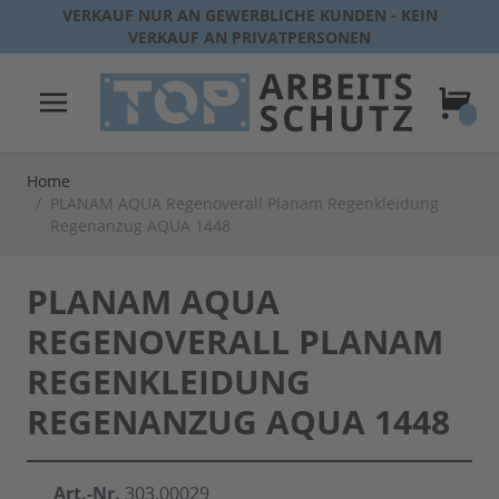
Direkt zum Inhalt
VERKAUF NUR AN GEWERBLICHE KUNDEN - KEIN
VERKAUF AN PRIVATPERSONEN
Warenk
Home
/
PLANAM AQUA Regenoverall Planam Regenkleidung
Regenanzug AQUA 1448
PLANAM AQUA
REGENOVERALL PLANAM
REGENKLEIDUNG
REGENANZUG AQUA 1448
Art.-Nr.
303.00029