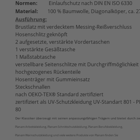
Normen:
Einlaufschutz nach DIN EN ISO 6330
Material:
100 % Baumwolle, Diagonalköper, ca. 2
Ausführung:
Brustlatz mit verdecktem Messing-Reißverschluss
Hosenschlitz geknöpft
2 aufgesetzte, verstärkte Vordertaschen
1 verstärkte Gesäßtasche
1 Maßstabtasche
verstellbare Seitenschlitze mit Durchgriffmöglichkeit
hochgezogenes Rückenteile
Hosenträger mit Gummieinsatz
Steckschnallen
nach OEKO-TEX® Standard zertifiziert
zertifiziert als UV-Schutzkleidung UV-Standart 801 -
80
Der Klassiker überzeugt mit seinen anpassungsfähigen Trägern und bietet durch zw
Planam Arbeitskleidung, Planam Schnittschutzkleidung, Planam Berufsbekleidung,
Planam Warnschutzkleidung und viele weitere Produkte von Planam finden Sie