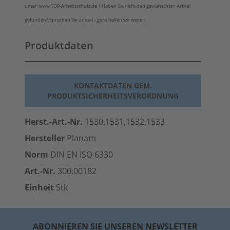
unter: www.TOP-Arbeitsschutz.de | Haben Sie nicht den gewünschten Artikel
gefunden? Sprechen Sie uns an - gern helfen wir weiter!
Produktdaten
KONTAKTDATEN GEM.
PRODUKTSICHERHEITSVERORDNUNG
Herst.-Art.-Nr.
1530,1531,1532,1533
Hersteller
Planam
Norm
DIN EN ISO 6330
Art.-Nr.
300.00182
Einheit
Stk
ABONNIEREN SIE UNSEREN NEWSLETTER