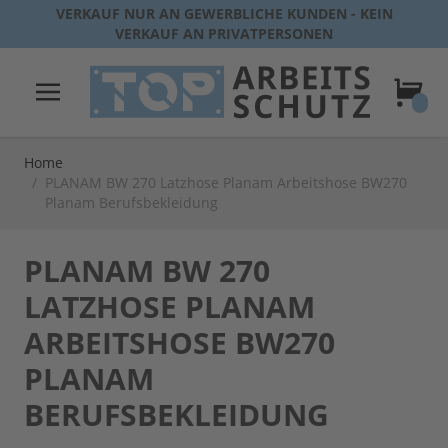
Direkt zum Inhalt
VERKAUF NUR AN GEWERBLICHE KUNDEN - KEIN
VERKAUF AN PRIVATPERSONEN
Warenk
Home
/
PLANAM BW 270 Latzhose Planam Arbeitshose BW270
Planam Berufsbekleidung
PLANAM BW 270
LATZHOSE PLANAM
ARBEITSHOSE BW270
PLANAM
BERUFSBEKLEIDUNG