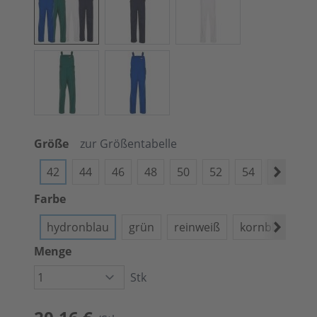
Größe
zur Größentabelle
42
44
46
48
50
52
54
56
5
Farbe
hydronblau
grün
reinweiß
kornblau
Menge
Stk