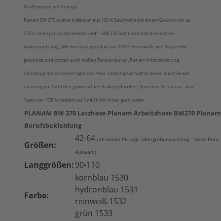
Großmengen auf Anfrage
Planam BW 270 ist eine Kollektion aus 100 % Baumwolle bei einem Gewicht von ca.
270 Gramm pro Quadratmeter Stoff – BW 270 leicht und trotzdem extrem
widerstandsfähig. Mit dem Naturprodukt aus 100 % Baumwolle sind Sie perfekt
geschützt und trotzen auch heißen Temperaturen. Planam Arbeitskleidung
überzeugt durch hervorragendes Preis- Leistungsverhältnis, lassen auch Sie sich
überzeugen. Nicht den gewünschten Artikel gefunden? Sprechen Sie uns an - das
Team von TOP Arbeitsschutz GmbH hilft Ihnen gern weiter.
PLANAM BW 270 Latzhose Planam Arbeitshose BW270 Planam
Berufsbekleidung
42-64
(ab Größe 56 zzgl. Übergrößenzuschlag - siehe Preis
Größen:
Auswahl)
Langgrößen:
90-110
kornblau 1530
hydronblau 1531
Farbe:
reinweiß 1532
grün 1533