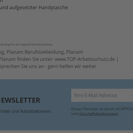
en
 und aufgesetzter Handytasche
ose
sorgt für ein angenehmes Körperklima.
ng, Planam Berufsbekleidung, Planam
Planam finden Sie unter: www.TOP-Arbeitsschutz.de |
prechen Sie uns an - gern helfen wir weiter
E-Mail
NEWSLETTER
Dieses Formular ist durch reCAPTCHA
rtikel und Rabattaktionen.
und
-Geschäftsbedingungen
.