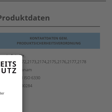
Produktdaten
KONTAKTDATEN GEM.
PRODUKTSICHERHEITSVERORDNUNG
erst.-Art.-Nr.
170,2171,2172,2173,2174,2175,2176,2177,2178
ersteller
Planam
Norm
DIN EN ISO 6330
rt.-Nr.
300.00284
inheit
Stk