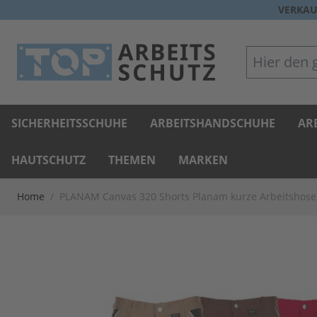
Direkt zum Inhalt
VERKAU
Hier den gan
SICHERHEITSSCHUHE
ARBEITSHANDSCHUHE
AR
HAUTSCHUTZ
THEMEN
MARKEN
Home
/
PLANAM Canvas 320 Shorts Planam kurze Arbeitshose