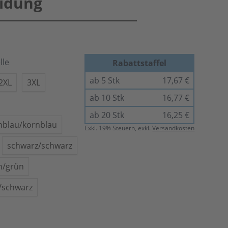
idung
lle
Rabattstaffel
ab 5 Stk
17,67 €
2XL
3XL
ab 10 Stk
16,77 €
ab 20 Stk
16,25 €
nblau/kornblau
Exkl.
19
% Steuern, exkl.
Versandkosten
schwarz/schwarz
n/grün
/schwarz