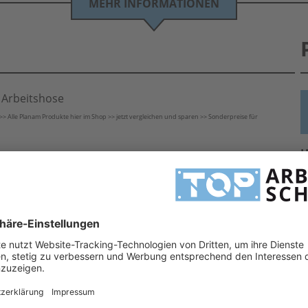
MEHR INFORMATIONEN
 Arbeitshose
lle Planam Produkte hier im Shop >> jetzt vergleichen und sparen >> Sonderpreise für
H
Besonderheit dieser qualitativ hochwertigen Markenkollektion ist ihre Strapazierfähigkeit. Die stark
2
 Hochleistungsstoffes Cordura®.
H
und wasserabweisend bei Regen. Für gute Sichtbarkeit bei schlechter Witterung sorgen die Reflexbiesen
ose
A
 bei
E