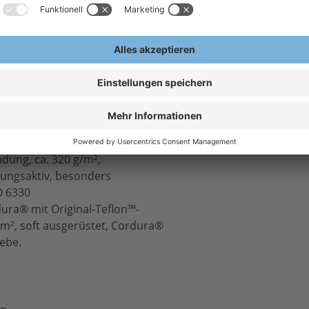
dung, ca. 320 g/m²,
mungsaktiv, besonders
O 6330
dura® mit Original-Teflon™-
m², soft ausgerüstet, Cordura®
webe.