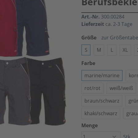
Berufsbekle
Art.-Nr.
300.00284
Lieferzeit
ca. 2-3 Tage
Größe
zur Größentabe
S
M
L
XL
Farbe
marine/marine
kor
rot/rot
weiß/weiß
braun/schwarz
grü
khaki/schwarz
grau
Menge
Stk