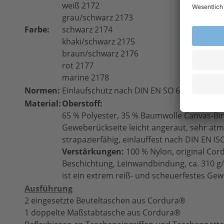
weiß 2172
grau/schwarz 2173
Farbe:
schwarz 2174
khaki/schwarz 2175
braun/schwarz 2176
rot 2177
marine 2178
Normen:
Einlaufschutz nach DIN EN SO 6330
Material:
Oberstoff:
65 % Polyester, 35 % Baumwolle Canvas-Bin
Geweberückseite leicht angeraut, sehr at
strapazierfähig, einlauffest nach DIN EN IS
Verstärkungen:
100 % Nylon, original Cor
Beschichtung, Leinwandbindung, ca. 310 g/
ist ein extrem reiß- und scheuerfestes Ge
Ausführung
2 eingesetzte Beuteltaschen aus Cordura®
1 doppelte Maßstabtasche aus Cordura®