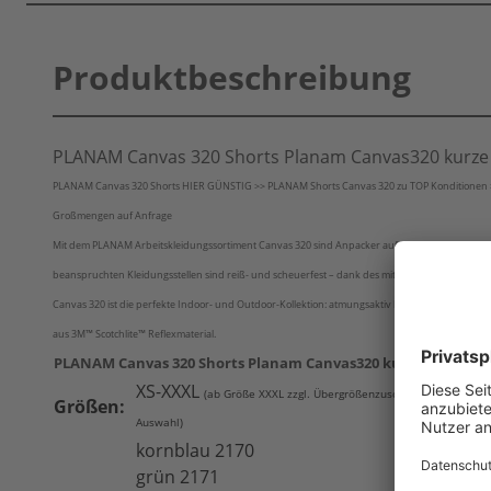
Produktbeschreibung
PLANAM Canvas 320 Shorts Planam Canvas320 kurze
PLANAM Canvas 320 Shorts HIER GÜNSTIG >> PLANAM Shorts Canvas 320 zu TOP Konditionen >> A
Großmengen auf Anfrage
Mit dem PLANAM Arbeitskleidungssortiment Canvas 320 sind Anpacker auf der sicheren Seite. Die 
beanspruchten Kleidungsstellen sind reiß- und scheuerfest – dank des mit Teflon® veredelten
Canvas 320 ist die perfekte Indoor- und Outdoor-Kollektion: atmungsaktiv bei Hitze, schmutz- 
aus 3M™ Scotchlite™ Reflexmaterial.
PLANAM Canvas 320 Shorts Planam Canvas320 kurze Arbeitsh
XS-XXXL
(ab Größe XXXL zzgl. Übergrößenzuschlag - siehe Preis
Größen:
Auswahl)
kornblau 2170
grün 2171