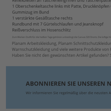
Reflexbiesen an Tascheneingriffen und Taschenpatt
1 Oberschenkeltasche links mit Patte, Druckknöpfen
Gummizug im Bund
1 verstärkte Gesäßtasche rechts
Rundbund mit 7 Gürtelschlaufen und Jeansknopf
Reißverschluss im Hosenschlitz
Zum Worker-Outfit für die heißen Tage gehören
unbedingt die Canvas 320 Shorts. Die luftige H
Planam Arbeitskleidung, Planam Schnittschutzkleidu
Warnschutzkleidung und viele weitere Produkte von 
Haben Sie nicht den gewünschten Artikel gefunden? S
ABONNIEREN SIE UNSEREN 
Wir informieren Sie regelmäßig über die neusten A