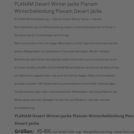
PLANAM Desert Winter-Jacke Planam
Winterbekleidung Planam Desert Jacke
PLANAM Winterbekleidung >> Planam Desert Winter-Parka >> Planam
Berufsbekleidung und Winterkleidung modern und komfortabel hier im Shop >>
Sonderpreise für Großmengen auf Anfrage
Wenn es draußen friert, ein eisiger Wind weht und die Tage schnell dunkel werden,
stehen Alltagshelden vor besonderen Herausforderungen. Mit der richtigen
Bekleidung macht ihnen die kalte Jahreszeit nichts mehr aus und sie können auch
im Freien Großes schaffen. Die PLANAM Winterkollektion wurde auf die Bedürfnisse
von Menschen zugeschnitten, die auch bei Schnee, Regen, Kälte und Dunkelheit
draußen arbeiten. Mit Details wie herausnehmbarem Innenfutter, hochwertigen
Textilbeschichtungen oder unterschiedlichen Reflexbiesen sind Sie perfekt für die
Wintersaison gerüstet. Bewegen Sie sich frei und flexibel in robuster, warmer
Arbeitskleidung.
PLANAM Desert Winter-Jacke Planam Winterbekleidung Pla
Desert Jacke
XS-8XL
Größen:
(ab Größe XXXL zzgl. Übergrößenzuschlag - siehe Preis b