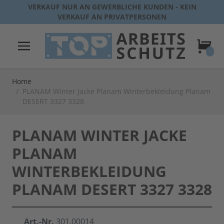
Direkt zum Inhalt
VERKAUF NUR AN GEWERBLICHE KUNDEN - KEIN
VERKAUF AN PRIVATPERSONEN
Warenk
Home
/
PLANAM Winter Jacke Planam Winterbekleidung Planam
DESERT 3327 3328
PLANAM WINTER JACKE
PLANAM
WINTERBEKLEIDUNG
PLANAM DESERT 3327 3328
Art.-Nr.
301.00014