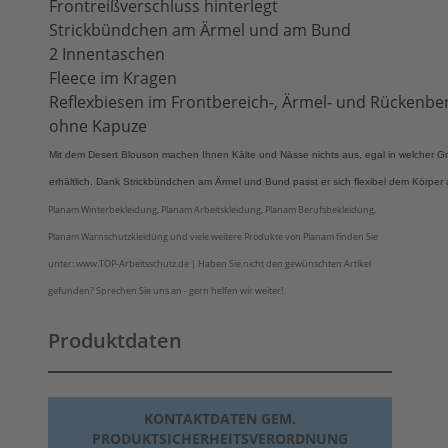
Frontreißverschluss hinterlegt
Strickbündchen am Ärmel und am Bund
2 Innentaschen
Fleece im Kragen
Reflexbiesen im Frontbereich-, Ärmel- und Rückenbe
ohne Kapuze
Mit dem Desert Blouson machen Ihnen Kälte und Nässe nichts aus, egal in welcher Grö
erhältlich. Dank Strickbündchen am Ärmel und Bund passt er sich flexibel dem Körper 
Planam Winterbekleidung, Planam Arbeitskleidung, Planam Berufsbekleidung,
Planam Warnschutzkleidung und viele weitere Produkte von Planam finden Sie
unter: www.TOP-Arbeitsschutz.de | Haben Sie nicht den gewünschten Artikel
gefunden? Sprechen Sie uns an - gern helfen wir weiter!
Produktdaten
KONTAKTDATEN GEM.
PRODUKTSICHERHEITSVERORDNUNG