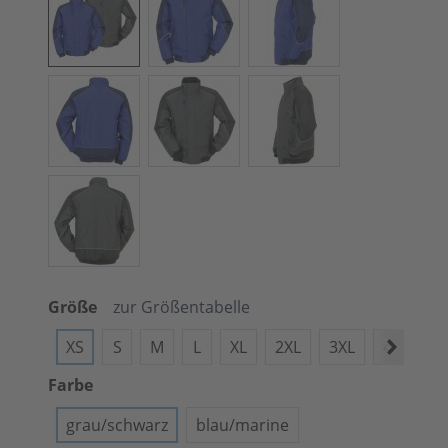
Größe
zur Größentabelle
XS
S
M
L
XL
2XL
3XL
4XL
5
Farbe
grau/schwarz
blau/marine