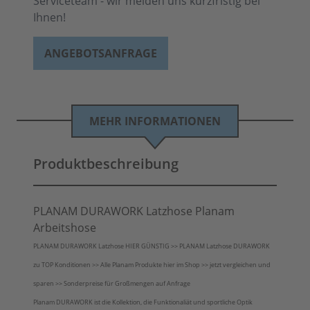
Serviceteam - wir melden uns kurzfristig bei
Ihnen!
ANGEBOTSANFRAGE
MEHR INFORMATIONEN
Produktbeschreibung
PLANAM DURAWORK Latzhose Planam
Arbeitshose
PLANAM DURAWORK Latzhose HIER GÜNSTIG >> PLANAM Latzhose DURAWORK
zu TOP Konditionen >> Alle Planam Produkte hier im Shop >> jetzt vergleichen und
sparen >> Sonderpreise für Großmengen auf Anfrage
Planam DURAWORK ist die Kollektion, die Funktionaliät und sportliche Optik