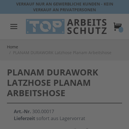
Direkt zum Inhalt
VERKAUF NUR AN GEWERBLICHE KUNDEN - KEIN
VERKAUF AN PRIVATPERSONEN
Warenk
Home
/
PLANAM DURAWORK Latzhose Planam Arbeitshose
PLANAM DURAWORK
LATZHOSE PLANAM
ARBEITSHOSE
Art.-Nr.
300.00017
Lieferzeit
sofort aus Lagervorrat