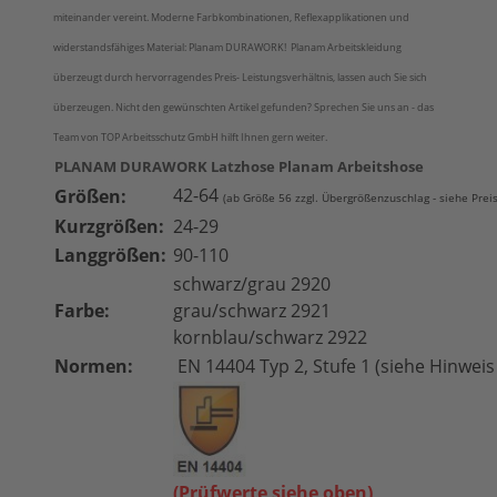
miteinander vereint. Moderne Farbkombinationen, Reflexapplikationen und
widerstandsfähiges Material: Planam DURAWORK! Planam Arbeitskleidung
überzeugt durch hervorragendes Preis- Leistungsverhältnis, lassen auch Sie sich
überzeugen. Nicht den gewünschten Artikel gefunden? Sprechen Sie uns an - das
Team von TOP Arbeitsschutz GmbH hilft Ihnen gern weiter.
PLANAM DURAWORK Latzhose Planam Arbeitshose
42-64
Größen:
(ab Größe 56 zzgl. Übergrößenzuschlag - siehe Prei
Kurzgrößen:
24-29
Langgrößen:
90-110
schwarz/grau 2920
Farbe:
grau/schwarz 2921
kornblau/schwarz 2922
Normen:
EN 14404 Typ 2, Stufe 1 (siehe Hinwei
(Prüfwerte siehe oben)