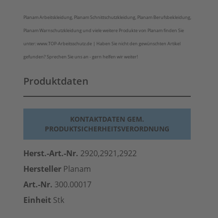
Planam Arbeitskleidung, Planam Schnittschutzkleidung, Planam Berufsbekleidung,
Planam Warnschutzkleidung und viele weitere Produkte von Planam finden Sie
unter: www.TOP-Arbeitsschutz.de | Haben Sie nicht den gewünschten Artikel
gefunden? Sprechen Sie uns an - gern helfen wir weiter!
Produktdaten
KONTAKTDATEN GEM.
PRODUKTSICHERHEITSVERORDNUNG
Herst.-Art.-Nr.
2920,2921,2922
Hersteller
Planam
Art.-Nr.
300.00017
Einheit
Stk