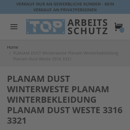
Direkt zum Inhalt
VERKAUF NUR AN GEWERBLICHE KUNDEN - KEIN
VERKAUF AN PRIVATPERSONEN
Warenk
Home
/
PLANAM DUST Winterweste Planam Winterbekleidung
Planam Dust Weste 3316 3321
PLANAM DUST
WINTERWESTE PLANAM
WINTERBEKLEIDUNG
PLANAM DUST WESTE 3316
3321