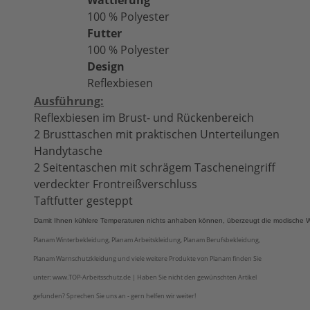
Wattierung
100 % Polyester
Futter
100 % Polyester
Design
Reflexbiesen
Ausführung:
Reflexbiesen im Brust- und Rückenbereich
2 Brusttaschen mit praktischen Unterteilungen
Handytasche
2 Seitentaschen mit schrägem Tascheneingriff
verdeckter Frontreißverschluss
Taftfutter gesteppt
Damit Ihnen kühlere Temperaturen nichts anhaben können, überzeugt die modische Wes
Planam Winterbekleidung, Planam Arbeitskleidung, Planam Berufsbekleidung,
Planam Warnschutzkleidung und viele weitere Produkte von Planam finden Sie
unter: www.TOP-Arbeitsschutz.de | Haben Sie nicht den gewünschten Artikel
gefunden? Sprechen Sie uns an - gern helfen wir weiter!