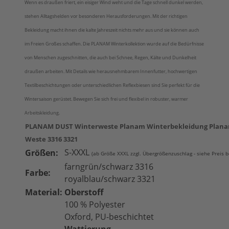
Wenn es draußen friert, ein eisiger Wind weht und die Tage schnell dunkel werden,
stehen Alltagshelden vor besonderen Herausforderungen. Mit der richtigen
Bekleidung macht ihnen die kalte Jahreszeit nichts mehr aus und sie können auch
im Freien Großes schaffen. Die PLANAM Winterkollektion wurde auf die Bedürfnisse
von Menschen zugeschnitten, die auch bei Schnee, Regen, Kälte und Dunkelheit
draußen arbeiten. Mit Details wie herausnehmbarem Innenfutter, hochwertigen
Textilbeschichtungen oder unterschiedlichen Reflexbiesen sind Sie perfekt für die
Wintersaison gerüstet. Bewegen Sie sich frei und flexibel in robuster, warmer
Arbeitskleidung.
PLANAM DUST Winterweste Planam Winterbekleidung Plana
Weste 3316 3321
S-XXXL
Größen:
(ab Größe XXXL zzgl. Übergrößenzuschlag - siehe Preis 
farngrün/schwarz 3316
Farbe:
royalblau/schwarz 3321
Material:
Oberstoff
100 % Polyester
Oxford, PU-beschichtet